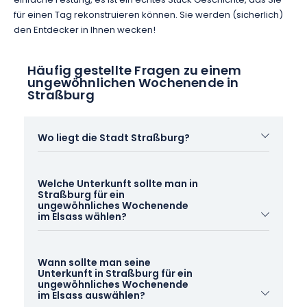
einfache Festung, es ist ein echtes Stück Geschichte, das Sie
für einen Tag rekonstruieren können. Sie werden (sicherlich)
den Entdecker in Ihnen wecken!
Häufig gestellte Fragen zu einem
ungewöhnlichen Wochenende in
Straßburg
Wo liegt die Stadt Straßburg?
Straßburg ist eine Stadt im Nordosten
Welche Unterkunft sollte man in
Frankreichs, im
Elsass
. Die Stadt liegt in der Nähe
Straßburg für ein
von ikonischen elsässischen Städten wie Colmar
ungewöhnliches Wochenende
im Elsass wählen?
oder
Mulhouse
.
Die Wahl der Unterkunft ist das Schlüsselelement
Wann sollte man seine
eines jeden erfolgreichen ungewöhnlichen
Unterkunft in Straßburg für ein
Aufenthalts! Was auch immer Ihre Vorlieben sind,
ungewöhnliches Wochenende
im Elsass auswählen?
in der Stadt Straßburg und ihrer Umgebung gibt