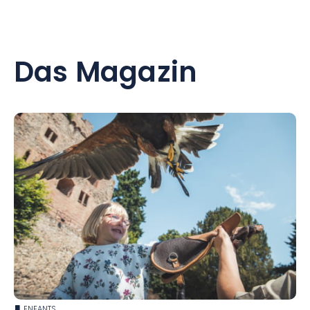
- Der Weihnachtsmarkt in Riquewihr
- Gutenberg-Platz
- Der Weihnachtsmarkt in Kaysersberg
- Place Broglie
- Der Weihnachtsmarkt in Colmar
- Place du Château
- Der Weihnachtsmarkt in Obernai
Das Magazin
- Der Weihnachtsmarkt in Mulhouse
- Der Weihnachtsmarkt in Ribeauvillé
- Der Weihnachtsmarkt von Haguenau
- Der Weihnachtsmarkt von Sélestat
ENFANTS