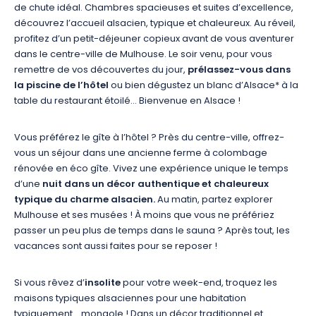
de chute idéal. Chambres spacieuses et suites d’excellence,
découvrez l’accueil alsacien, typique et chaleureux. Au réveil,
profitez d’un petit-déjeuner copieux avant de vous aventurer
dans le centre-ville de Mulhouse. Le soir venu, pour vous
remettre de vos découvertes du jour,
prélassez-vous dans
la piscine de l’hôtel
ou bien dégustez un blanc d’Alsace* à la
table du restaurant étoilé… Bienvenue en Alsace !
Vous préférez le gîte à l’hôtel ? Près du centre-ville, offrez-
vous un séjour dans une ancienne ferme à colombage
rénovée en éco gîte. Vivez une expérience unique le temps
d’une
nuit dans un décor authentique et chaleureux
typique du charme alsacien.
Au matin, partez explorer
Mulhouse et ses musées ! À moins que vous ne préfériez
passer un peu plus de temps dans le sauna ? Après tout, les
vacances sont aussi faites pour se reposer !
Si vous rêvez d’
insolite
pour votre week-end, troquez les
maisons typiques alsaciennes pour une habitation
typiquement… mongole ! Dans un décor traditionnel et