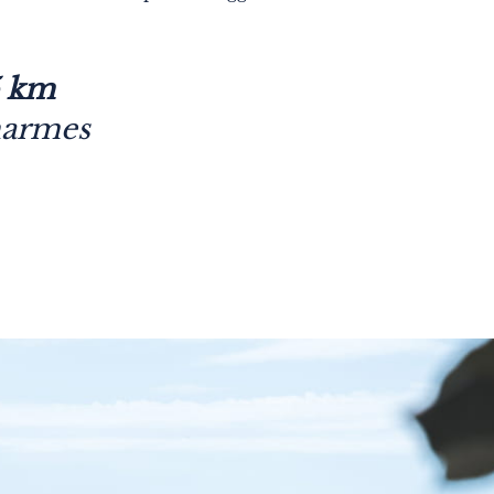
5 km
harmes