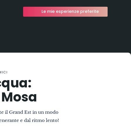
Le mie esperienze preferite
MICI
cqua:
e Mosa
te il Grand Est in un modo
enerante e dal ritmo lento!