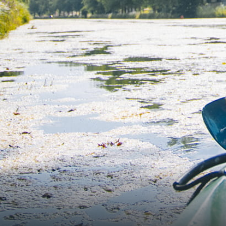
Temi
Formati
#EstSideStory
Estate
In famiglia