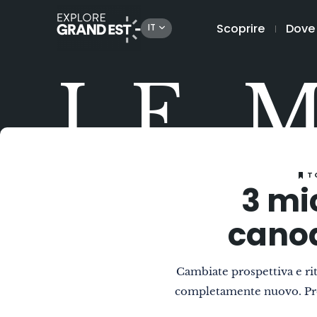
Scoprire
Dove
IT
LE 
T
3 mi
canoa
Cambiate prospettiva e ri
completamente nuovo. Prova