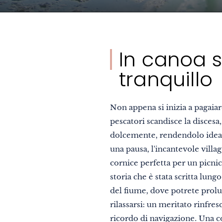
In due
Natura
Montagna
In canoa s
In città
tranquillo
Insolito
Non appena si inizia a pagaiare,
Gastronomia
pescatori scandisce la discesa
Benessere
dolcemente, rendendolo ideal
una pausa, l'incantevole villa
Cultura & patrimonio
cornice perfetta per un picnic
Know-how
storia che è stata scritta lung
del fiume, dove potrete prolun
Viaggio responsabile
rilassarsi: un meritato rinfre
ricordo di navigazione. Una co