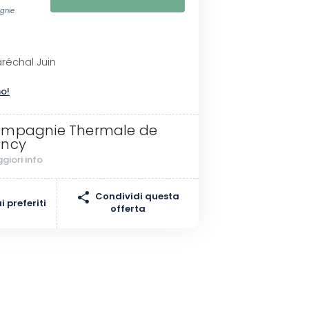
gnie
réchal Juin
no!
mpagnie Thermale de
ncy
giori info
Condividi questa
 preferiti
offerta