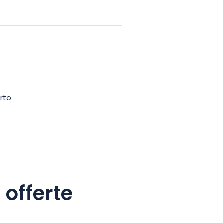
erto
 offerte