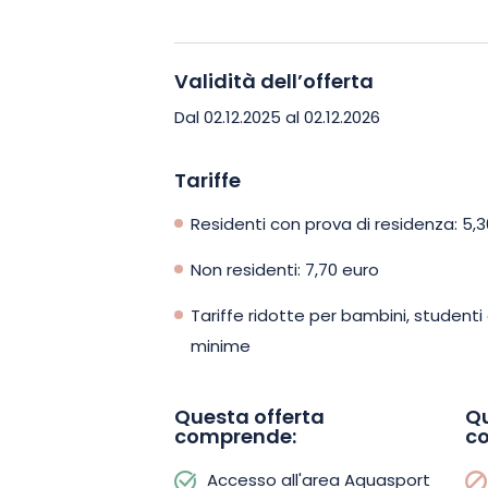
divertimento si fondono. Che siate in fa
da soli, quest’area è pensata per sodd
Validità dell’offerta
Dal 02.12.2025 al 02.12.2026
Tariffe
Residenti con prova di residenza: 5,
Non residenti: 7,70 euro
Tariffe ridotte per bambini, studenti 
minime
Questa offerta
Qu
comprende:
c
Accesso all'area Aquasport