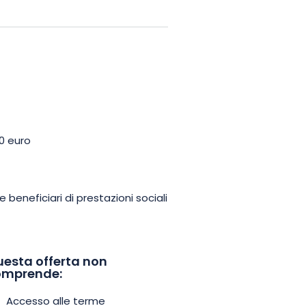
miglia, con gli amici, in coppia o
isfare tutte le vostre esigenze.
30 euro
e beneficiari di prestazioni sociali
esta offerta non
omprende:
Accesso alle terme