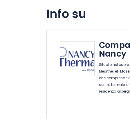
Info su
Compag
Nancy
Situato nel cuore
Meurthe-et-Mosel
che comprende qua
centro termale, u
residenza albergh
sono incentrate 
storico delle ant
di relax, benessere