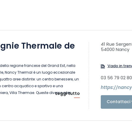
nie Thermale de
41 Rue Sergen
54000 Nancy
 della regione francese del Grand Est, nella
Vado in tren
le, Nancy Thermal è un luogo eccezionale
03 56 79 02 80
ttro aree distinte: un centro benessere, un
n centro acquatico e sportivo e una
https://nancy
iera, Villa Thermae. Queste diverse aree
Leggi tutto
sulla famosa piscina rotonda, simbolo
Contattaci 
iche terme, che offre un'esperienza completa
 e rivitalizzazione.