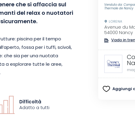
nere che si affaccia sul
Venduto da: Compa
Thermale de Nancy
manti del relax o nuotatori
e sicuramente.
LORENA
Avenue du Ma
54000 Nancy
tture: piscina per il tempo
Vado in tre
’aperto, fossa per i tuffi, scivoli,
: che sia per una nuotata
Co
Na
ta a esplorare tutte le aree,
mag
.
Aggiungi ai
aio o sotto gli ombrelloni.
 o sfidate gli amici a una partita
Difficoltà
ggiate una bevanda rinfrescante
Adatto a tutti
co dove sport, relax e