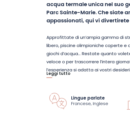
acqua termale unica nel suo ge
Parc Sainte-Marie. Che siate a
appassionati, qui vi divertiret
Approfittate di un’ampia gamma di stru
libero, piscine olimpioniche coperte e all
giochi d’acqua… Restate quanto volete
veloce o per trascorrere l’intera giorna
l’esperienza si adatta ai vostri desideri
Leggi tutto
In estate, rilassatevi sui prati, sulle sdr
Mettetevi alla prova con il beach volley
Lingue parlate
di ping-pong. E per rinvigorirvi, sorse
Francese, Inglese
allo snack bar.
L’area Aquasport offre un ambiente uni