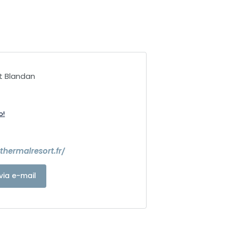
t Blandan
o!
thermalresort.fr/
via e-mail