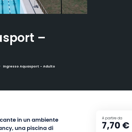
sport –
Ingresso Aquasport - Adulto
A partire da
cante in un ambiente
7,70 €
ancy, una piscina di