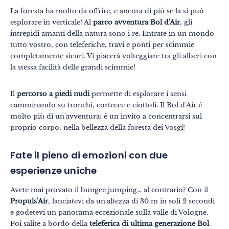
Temi
Formati
La foresta ha molto da offrire, e ancora di più se la si può
esplorare in verticale! Al
parco avventura Bol d'Air
, gli
#EstSideStory
intrepidi amanti della natura sono i re. Entrate in un mondo
Estate
tutto vostro, con teleferiche, travi e ponti per scimmie
completamente sicuri. Vi piacerà volteggiare tra gli alberi con
In famiglia
la stessa facilità delle grandi scimmie!
In due
Il
percorso a piedi nudi
permette di esplorare i sensi
Natura
camminando su tronchi, cortecce e ciottoli. Il Bol d'Air è
molto più di un'avventura: è un invito a concentrarsi sul
Montagna
proprio corpo, nella bellezza della foresta dei Vosgi!
In città
Fate il pieno di emozioni con due
Insolito
esperienze uniche
Gastronomia
Avete mai provato il bungee jumping... al contrario? Con il
Benessere
Propuls'Air
, lanciatevi da un'altezza di 30 m in soli 2 secondi
e godetevi un panorama eccezionale sulla valle di Vologne.
Cultura & patrimonio
Poi salite a bordo della
teleferica di ultima generazione Bol