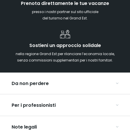
Prenota direttamente le tue vacanze
presso i nostri partner sul sito ufficiale
del turismo nel Grand Est.
Sostieni un approccio solidale
nella regione Grand Est per rilanciare l’economia locale,
senza commissioni supplementari per i nostri fornitori.
Da non perdere
Mercatini di Natale
Per i professionisti
Alsazia
Ardenne
Organizzare conferenze e seminari
Champagne
Note legali
Organizzate il vostro viaggio di gruppo