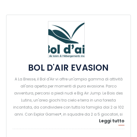
BOL D'AIR EVASION
A La Bresse, il Bol d'Air vi offre un'ampia gamma di attività
all'aria aperta per momenti di pura evasione. Parco
avventura, percorsi a piedi nudi e Big Air Jump. Le Bois des
Lutins, un'area giochi tra cielo e terra in una foresta
incantata, da condividere con tutta la famiglia dai 2 ai 102
anni. Con Explor Games®, in squadre da 2 a 5 giocatori, si
Leggi tutto
affrontano sfide fisiche, intellettuali, di abilità e di
orientamento per 2 ore di giochi all'aria aperta e in sale a
tema. Per un'emozione ancora maggiore, il Bol d'Air offre