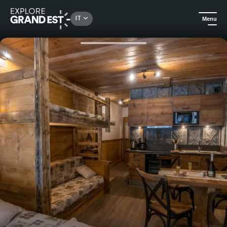
Rechercher un lieu, une activité...
IT
Menu
Homepage
Case vacanza
Les Champis - Parco Bol d'Air