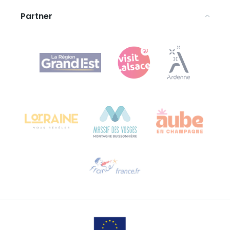
Partner
Agence Régionale du Tourisme Grand Est
Bureau de Colmar (sede operativa)
Château Kiener – 24 rue de Verdun
68000 COLMAR
Ti serve aiuto?
Contattaci per e-mail