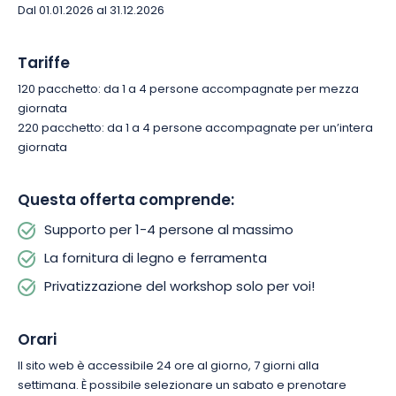
Dal 01.01.2026 al 31.12.2026
È il modo perfetto per avvicinarsi alla lavorazione del legno,
sviluppare la propria creatività e vivere un’esperienza di fai-
Tariffe
da-te.
120 pacchetto: da 1 a 4 persone accompagnate per mezza
giornata
Prenotate il vostro laboratorio e venite a vivere un’autentica
220 pacchetto: da 1 a 4 persone accompagnate per un’intera
esperienza di lavorazione del legno.
giornata
Questa offerta comprende:
Supporto per 1-4 persone al massimo
La fornitura di legno e ferramenta
Privatizzazione del workshop solo per voi!
Orari
Il sito web è accessibile 24 ore al giorno, 7 giorni alla
settimana. È possibile selezionare un sabato e prenotare