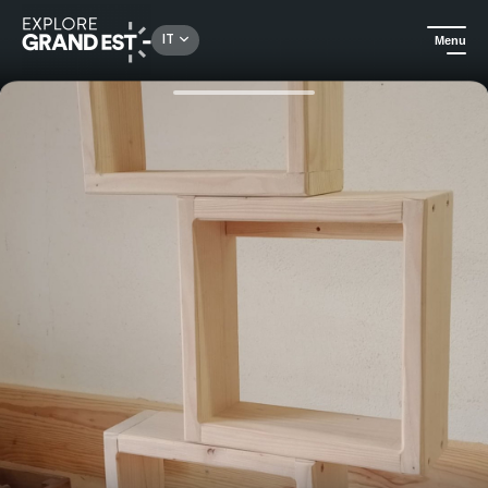
Rechercher un lieu, une activité...
IT
Menu
Homepage
Arte e cultura
Laboratorio di falegnameria: creare il proprio oggetto in legno