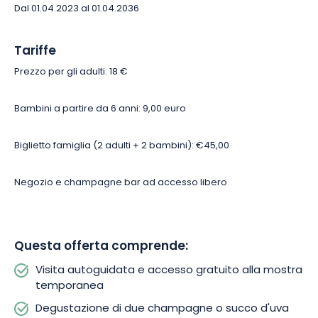
dedicato alle opere del famoso vetraio René Lalique, nato
Dal 01.04.2023 al 01.04.2036
ad
Aÿ-Champagne
.
Vi trasporterà sicuramente nella storia e
nella
magia
di questa speciale forma d’arte!
Tariffe
Prezzo per gli adulti: 18 €
Bambini a partire da 6 anni: 9,00 euro
Biglietto famiglia (2 adulti + 2 bambini): €45,00
Negozio e champagne bar ad accesso libero
Questa offerta comprende:
Visita autoguidata e accesso gratuito alla mostra
temporanea
Degustazione di due champagne o succo d'uva