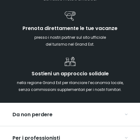
Prenota direttamente le tue vacanze
presso i nostri partner sul sito ufficiale
del turismo nel Grand Est.
Sostieni un approccio solidale
nella regione Grand Est per rilanciare l’economia locale,
senza commissioni supplementari per i nostri fornitori.
Da non perdere
Mercatini di Natale
Per i professionisti
Alsazia