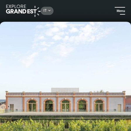
Rechercher un lieu, une activité...
IT
Menu
Homepage
Arte e cultura
Viaggio sensoriale nel cuore dello Champagne con Pressoria