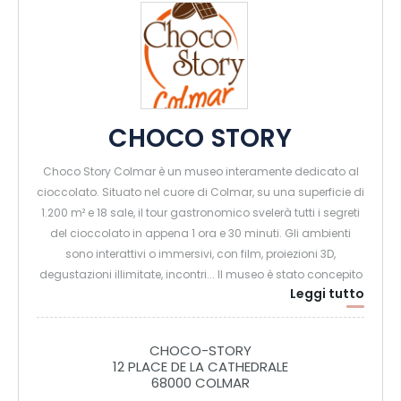
CHOCO STORY
Choco Story Colmar è un museo interamente dedicato al
cioccolato. Situato nel cuore di Colmar, su una superficie di
1.200 m² e 18 sale, il tour gastronomico svelerà tutti i segreti
del cioccolato in appena 1 ora e 30 minuti. Gli ambienti
sono interattivi o immersivi, con film, proiezioni 3D,
degustazioni illimitate, incontri... Il museo è stato concepito
Leggi tutto
anche come luogo di apprendimento e di gioco, offrendo
laboratori permanenti o stagionali in cui grandi e piccini
possono sporcarsi le mani e portare a casa le loro
CHOCO-STORY
creazioni. Il negozio alla fine della visita offre un'ampia
12 PLACE DE LA CATHEDRALE
scelta di cioccolatini di diverse origini, per continuare il
68000 COLMAR
viaggio a casa!