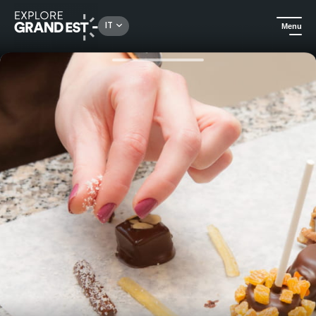
Rechercher un lieu, une activité...
IT
Menu
Homepage
Arte e cultura
Visita e laboratorio di cioccolato al Museo Choco Story di Colmar