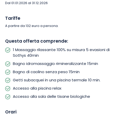
idromassaggio rimineralizzante.
Dal 01.01.2026 al 31.12.2026
Poi vi recherete nella piscina relax per decuplicare i benefici
Tariffe
dei trattamenti. E per finire, godetevi una tazza di tisana
A partire da 132 euro a persona.
biologica. Ricca di principi attivi, questa bevanda a base
vegetale rivitalizzerà il vostro corpo.
Questa offerta comprende:
1 Massaggio rilassante 100% su misura 5 evasioni di
Sothys 40min
Bagno idromassaggio rimineralizzante 15min
Bagno di caolino senza peso 15min
Getti subacquei in una piscina termale 10 min.
Accesso alla piscina relax
Accesso alla sala delle tisane biologiche
Orari