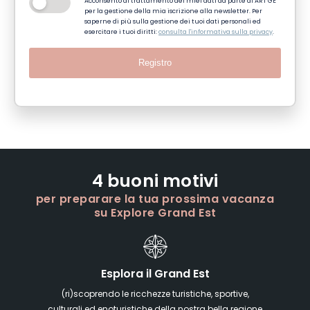
Acconsento al trattamento dei miei dati da parte di ART GE
per la gestione della mia iscrizione alla newsletter. Per
saperne di più sulla gestione dei tuoi dati personali ed
esercitare i tuoi diritti:
consulta l'informativa sulla privacy
.
Registro
4 buoni motivi
per preparare la tua prossima vacanza
su Explore Grand Est
Esplora il Grand Est
(ri)scoprendo le ricchezze turistiche, sportive,
culturali ed enoturistiche della nostra bella regione