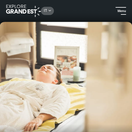
Rechercher un lieu, une activité...
IT
Menu
Homepage
Benessere
Giornata di piacere alle terme dei Bains-les-Bains