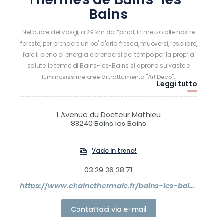
Thermes de Bains-les-
Bains
Nel cuore dei Vosgi, a 29 km da Epinal, in mezzo alle nostre
foreste, per prendere un po' d'aria fresca, muoversi, respirare,
fare il pieno di energia e prendersi del tempo per la propria
salute, le terme di Bains-les-Bains si aprono su vaste e
luminosissime aree di trattamento "Art Déco".
Leggi tutto
Una SPA, un istituto di bellezza e un'area fitness all'interno
delle terme completano il soggiorno offrendo un'ampia
gamma di trattamenti e attività.
1 Avenue du Docteur Mathieu
88240 Bains les Bains
Vado in treno!
03 29 36 28 71
https://www.chainethermale.fr/bains-les-bains/forme-et-spa
Contattaci via e-mail