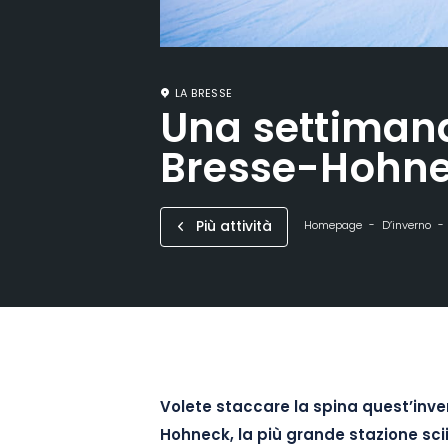
LA BRESSE
Una settimana
Bresse-Hohn
Più attività
Homepage
D’inverno
Volete staccare la spina quest’inv
Hohneck, la più grande stazione scii