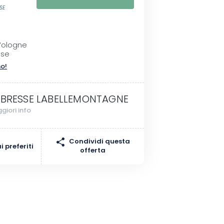
SE
I
Vologne
sse
no!
 BRESSE LABELLEMONTAGNE
giori info
Condividi questa
 preferiti
offerta