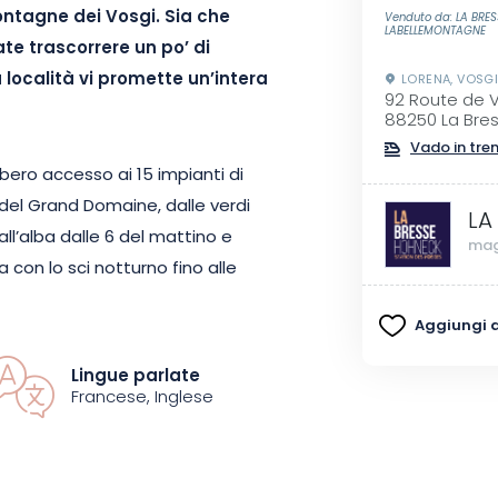
ontagne dei Vosgi. Sia che
Venduto da: LA BRES
LABELLEMONTAGNE
ate trascorrere un po’ di
località vi promette un’intera
LORENA, VOSG
92 Route de 
88250 La Bre
Vado in tre
libero accesso ai 15 impianti di
e del Grand Domaine, dalle verdi
LA
 all’alba dalle 6 del mattino e
mag
 con lo sci notturno fino alle
un paesaggio incontaminato, con
Aggiungi ai
.
Lingue parlate
nche provare la pista da slittino
Francese, Inglese
te e accessibile a tutti. Un
stato, se ne riceve un secondo
mozioni senza aumentare il vostro