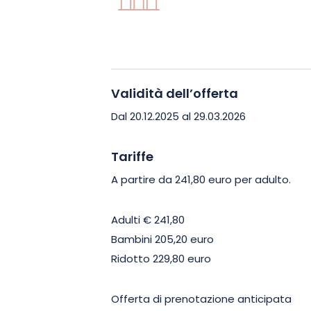
budget.
Con i suoi paesaggi innevati, le strut
accogliente, La Bresse-Hohneck è l’ind
Validità dell’offerta
invernale di successo.
Dal 20.12.2025 al 29.03.2026
Programmate subito il vostro soggiorno
autentico dei Vosgi.
Tariffe
A partire da 241,80 euro per adulto.
Adulti € 241,80
Bambini 205,20 euro
Ridotto 229,80 euro
Offerta di prenotazione anticipata