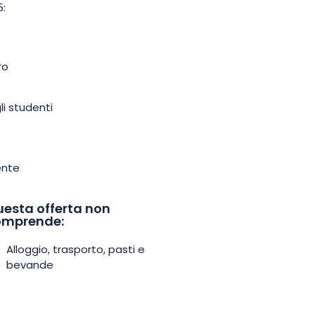
5:
ro
li studenti
ente
esta offerta non
omprende:
Alloggio, trasporto, pasti e
bevande