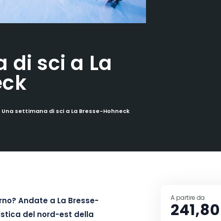
 di sci a La
eck
Una settimana di sci a La Bresse-Hohneck
A partire da
erno? Andate a La Bresse-
241,80
stica del nord-est della