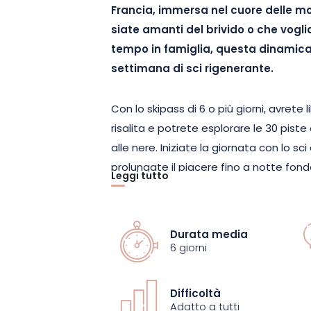
Francia, immersa nel cuore delle m
siate amanti del brivido o che vogli
tempo in famiglia, questa dinamica 
settimana di sci rigenerante.
Con lo skipass di 6 o più giorni, avrete 
risalita e potrete esplorare le 30 pist
alle nere. Iniziate la giornata con lo sci
prolungate il piacere fino a notte fonda
Leggi tutto
21.45. Un’esperienza coinvolgente in 
viste panoramiche sulle cime dei Vosgi
Durata media
Il resort non si ferma allo sci: potete a
6 giorni
del Monte Schlitte, un’attività diverten
grande bonus: per ogni biglietto acqui
Difficoltà
gratis! Così potrete raddoppiare le e
Adatto a tutti