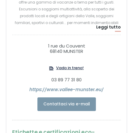
offre una gamma di vacanze a tema per tutti i gusti.
Escursioni o soggiorni multiattività, alla scoperta dei
prodotti locali e degli artigiani della Valle, soggiorni
familiari, sportivi o culturali... per momenti indimenticabili
Leggi tutto
lontano dalla vita quotidiana, fate il pieno di energia
nell'aria fresca della Valle di Munster!
1 rue du Couvent
68140 MUNSTER
Vado in treno!
03 89 77 31 80
https://www.vallee-munster.eu/
Contattaci via e-mail
Etichette e certificazioni eco-