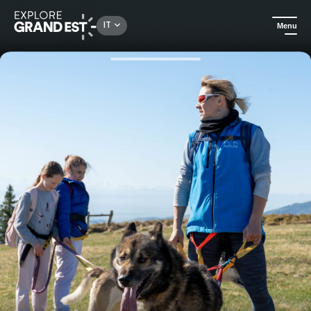
Rechercher un lieu, une activité...
IT
Menu
Homepage
Escursioni
Passeggiata con i cani nel cuore delle montagne dell'Alto Reno