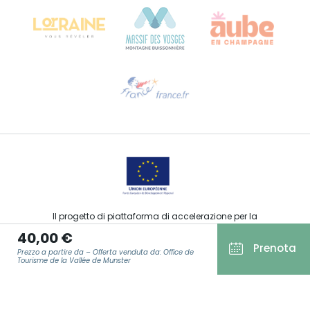
68000 COLMAR
Ti serve aiuto?
Contattaci per e-mail
Il progetto di piattaforma di accelerazione per la
commercializzazione delle offerte turistiche, sportive, culturali
40,00 €
ed enoturistiche del Grand Est è stato finanziato dal FEDER
Prenota
nell’ambito della risposta dell’Unione Europea alla pandemia
Prezzo a partire da – Offerta venduta da: Office de
da COVID-19.
Tourisme de la Vallée de Munster