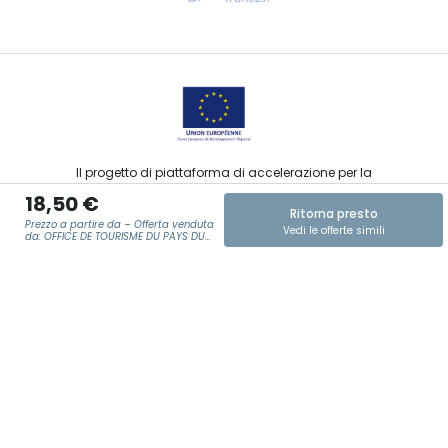
Contattaci per e-mail
Il progetto di piattaforma di accelerazione per la
commercializzazione delle offerte turistiche, sportive, culturali
18,50 €
ed enoturistiche del Grand Est è stato finanziato dal FEDER
Ritorna presto
nell’ambito della risposta dell’Unione Europea alla pandemia
Prezzo a partire da – Offerta venduta
Vedi le offerte simili
da COVID-19.
da: OFFICE DE TOURISME DU PAYS DU
SAULNOIS
E-MAIL
*
Agence Régionale du Tourisme Grand Est ©2026 - Tutti i diritti
riservati
Condizioni generali di utilizzo
Note legali