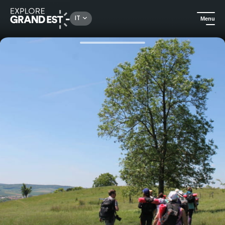
Rechercher un lieu, une activité...
IT
Menu
Homepage
Gastronomia ed enoturismo
Gita nella natura: leggende e piante magiche