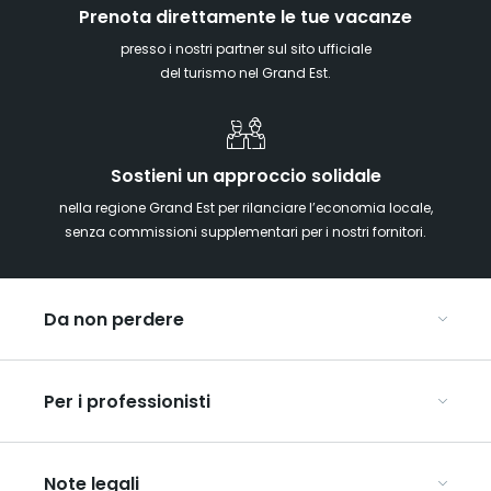
Prenota direttamente le tue vacanze
presso i nostri partner sul sito ufficiale
del turismo nel Grand Est.
Sostieni un approccio solidale
nella regione Grand Est per rilanciare l’economia locale,
senza commissioni supplementari per i nostri fornitori.
Da non perdere
Mercatini di Natale
Per i professionisti
Alsazia
Ardenne
Organizzare conferenze e seminari
Champagne
Note legali
Organizzate il vostro viaggio di gruppo