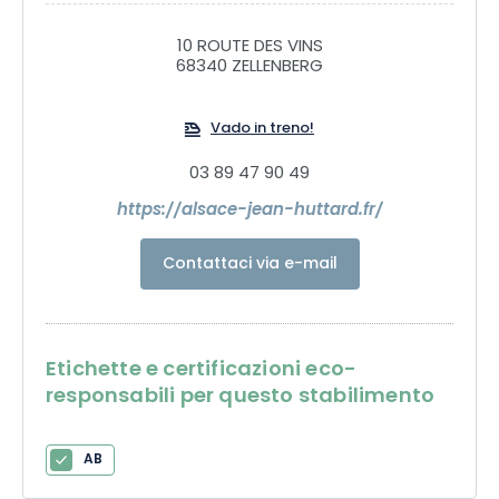
rispetto per gli organismi viventi e l'ambiente. Immergetevi
qui, nel cuore di un'Alsazia moderna, dinamica e senza
10 ROUTE DES VINS
complicazioni... "Bon voyage!
68340 ZELLENBERG
Vado in treno!
03 89 47 90 49
https://alsace-jean-huttard.fr/
Contattaci via e-mail
Etichette e certificazioni eco-
responsabili per questo stabilimento
AB