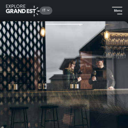
Rechercher un lieu, une activité...
IT
Menu
Homepage
Gastronomia ed enoturismo
Il mondo della Maison Jean Huttard