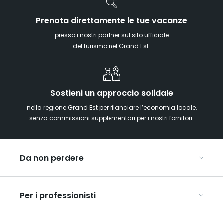
Prenota direttamente le tue vacanze
presso i nostri partner sul sito ufficiale
del turismo nel Grand Est.
Sostieni un approccio solidale
nella regione Grand Est per rilanciare l’economia locale,
senza commissioni supplementari per i nostri fornitori.
Da non perdere
Mercatini di Natale
Per i professionisti
Alsazia
Ardenne
Organizzare conferenze e seminari