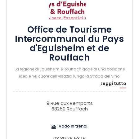
Office de Tourisme
Intercommunal du Pays
d'Eguisheim et de
Rouffach
La regione di Eguisheim e Rouffach gode di una posizione
ideale nel cuore dell’Alsazia, lungo la Strada del Vino.
Leggi tutto
La nostra destinazione saprà conquistarvi con le sue
numerose attività ricreative, i percorsi escursionistici a piedi
e in bicicletta, il suo ricco patrimonio, i suoi Grand Cru
9 Rue aux Remparts
alsaziani e la sua variegata offerta di alloggi e ristorazione.
68250 Rouffach
Vado in treno!