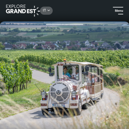
Rechercher un lieu, une activité...
IT
Menu
Homepage
Escursioni
Treno gastronomico dai vigneti al Paese di Eguisheim