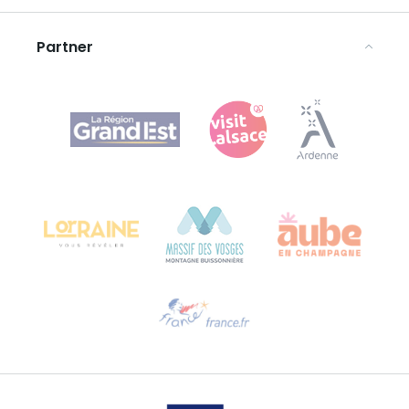
Avvertenze legali
Partner
Agence Régionale du Tourisme Grand Est
Bureau de Colmar (sede operativa)
Château Kiener – 24 rue de Verdun
68000 COLMAR
Ti serve aiuto?
Contattaci per e-mail