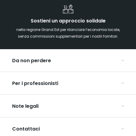
Sostieni un approccio solidale
nella regione Grand Est per rilanciare l’economia locale,
senza commissioni supplementari per i nostri fornitori.
Da non perdere
Mercatini di Natale
Per i professionisti
Alsazia
Ardenne
Organizzare conferenze e seminari
Champagne
Note legali
Organizzate il vostro viaggio di gruppo
Lorena
Scopri l’ART GE
Vosgi
Condizioni generali di utilizzo
Mediaroom
Contattaci
Informativa sulla privacy