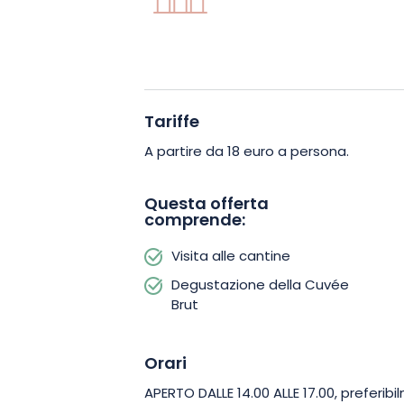
È disponibile un parcheggio gratuito p
subito e godetevi l’esperienza di scopr
Maison Egrot et Filles!
Tariffe
A partire da 18 euro a persona.
Questa offerta
comprende:
Visita alle cantine
Degustazione della Cuvée
Brut
Orari
APERTO DALLE 14.00 ALLE 17.00, prefer