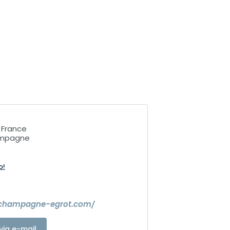
 France
ampagne
o!
.champagne-egrot.com/
via e-mail