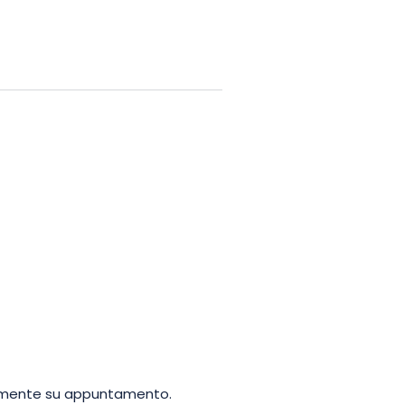
er la vostra comodità.
Prenotate
ire le antiche cantine della
ibilmente su appuntamento.