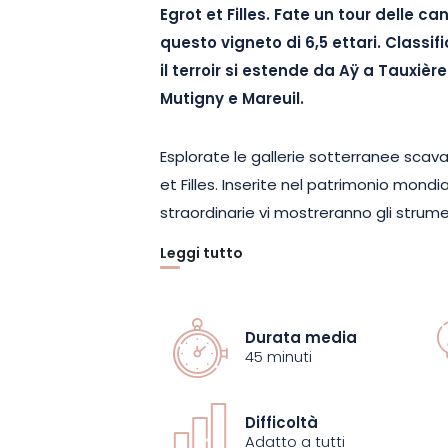
Egrot et Filles. Fate un tour delle c
questo vigneto di 6,5 ettari. Classi
il terroir si estende da Aÿ a Tauxiè
Mutigny e Mareuil.
Esplorate le gallerie sotterranee scav
et Filles. Inserite nel patrimonio mond
straordinarie vi mostreranno gli strume
Leggi tutto
Assaporate lo Champagne in modo dive
di produzione, dalla vendemmia all’im
l’esperienza, assaporate una Cuvée Bru
Durata media
sessione di degustazione. È un ottimo
45 minuti
dello champagne e condividere un mom
familiari.
Difficoltà
Adatto a tutti