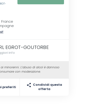
GROT-
e France
ampagne
no!
RL EGROT-GOUTORBE
giori info
 ai minorenni. L’abuso di alcol è dannoso
 Consumare con moderazione.
Condividi questa
 preferiti
offerta