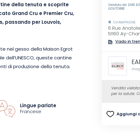
antine della tenuta e scoprite
Venduto da: EARL E
GOUTORBE
ficato Grand Cru e Premier Cru,
res, passando per Louvois,
CHAMPAGNE
6 Rue Anatol
51160 Aÿ-Ch
Vado in tre
ate nel gesso della Maison Egrot
iale dell’UNESCO, queste cantine
EA
nti di produzione della tenuta.
mag
rso, scoprendo le diverse fasi
Vendita vietata
bottigliamento.
Per completare
per la salute.
te, che verrà servita durante la
Lingue parlate
 modo per conoscere la storia
Francese
Aggiungi ai
ento di convivialità con amici e