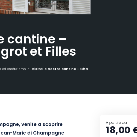
re cantine –
ot et Filles
 ed enoturismo
Visita le nostre cantine - Champagne Egrot et Filles
A partire da
mpagne, venite a scoprire
18,00 
 Jean-Marie di Champagne