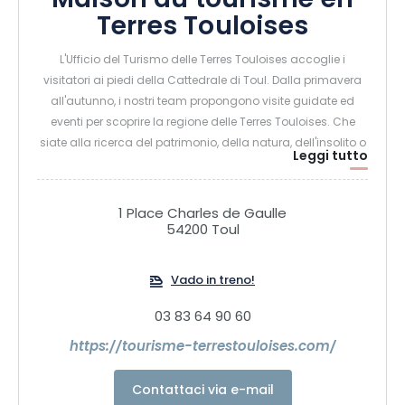
Maison du tourisme en
Terres Touloises
L'Ufficio del Turismo delle Terres Touloises accoglie i
visitatori ai piedi della Cattedrale di Toul. Dalla primavera
all'autunno, i nostri team propongono visite guidate ed
eventi per scoprire la regione delle Terres Touloises. Che
siate alla ricerca del patrimonio, della natura, dell'insolito o
Leggi tutto
di un pasto tra i vigneti, scoprite ciò che abbiamo da
offrirvi.
1 Place Charles de Gaulle
54200 Toul
Vado in treno!
03 83 64 90 60
https://tourisme-terrestouloises.com/
Contattaci via e-mail