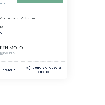
 MOJO
I
 Route de la Vologne
sse
no!
EEN MOJO
giori info
Condividi questa
 preferiti
offerta