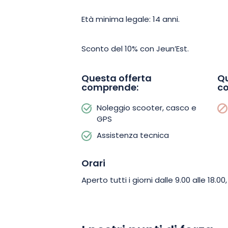
Non preoccupatevi del parcheggio: è d
Età minima legale: 14 anni.
gratuito in loco. Nelle vicinanze si tro
soddisfare tutte le voglie del dopo cor
Sconto del 10% con Jeun’Est.
passeggiata gastronomica e immergerv
questo è possibile. Per le uscite su misu
Questa offerta
Qu
lavoro sono i benvenuti, fino a 20 pers
comprende:
c
team per gruppi più numerosi.
Noleggio scooter, casco e
GPS
Allora, cosa state aspettando? Unitevi
Assistenza tecnica
prenotate e venite a vivere un’esperie
Vi aspetta una bella fuga e una profo
Orari
Vosgi.
Aperto tutti i giorni dalle 9.00 alle 18