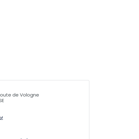
route de Vologne
SE
o!