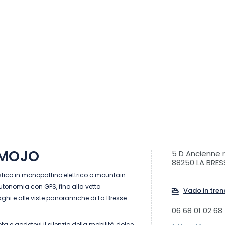
 MOJO
5 D Ancienne 
88250 LA BRES
stico in monopattino elettrico o mountain
 autonomia con GPS, fino alla vetta
Vado in tren
aghi e alle viste panoramiche di La Bresse.
06 68 01 02 68