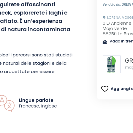
guirete affascinanti
Venduto da: GREEN
neck, esplorerete i laghi e
LORENA, VOSG
fiato. È un’esperienza
5 D Ancienne
x di natura incontaminata
Mojo verde
88250 La Bre
Vado in tre
lce! I percorsi sono stati studiati
GR
 naturali delle stagioni e della
mag
ono progettate per essere
paggiamento necessario, compresi
noleggio e l’assistenza tecnica è
Aggiungi ai
rso.
Lingue parlate
Francese, Inglese
ione scelta, e si può portare il
za assume una dimensione
rsi sulla neve. Per completare