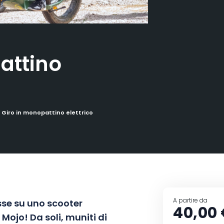
attino
Giro in monopattino elettrico
A partire da
esse su uno scooter
40,00
Mojo! Da soli, muniti di