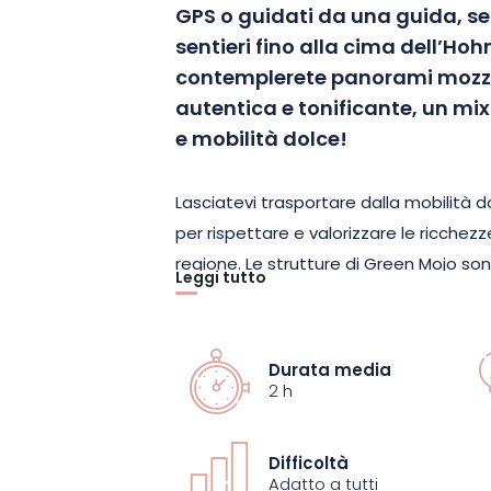
GPS o guidati da una guida, se
sentieri fino alla cima dell’Hoh
contemplerete panorami mozza
autentica e tonificante, un mi
e mobilità dolce!
Lasciatevi trasportare dalla mobilità do
per rispettare e valorizzare le ricchezze
regione. Le strutture di Green Mojo s
Leggi tutto
semplici e confortevoli. Tutto l’equi
scooter, caschi e GPS, è disponibile a 
garantita per tutta la durata del perco
Durata media
2 h
Il giro dura 1 o 2 ore, a seconda dell’opz
proprio casco. In inverno, l’esperien
Difficoltà
completamente nuova, con nuovi perco
Adatto a tutti