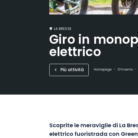
LA BRESSE
Giro in monop
elettrico
Più attività
Homepage
D’inverno
Scoprite le meraviglie di La Br
elettrico fuoristrada con Green 