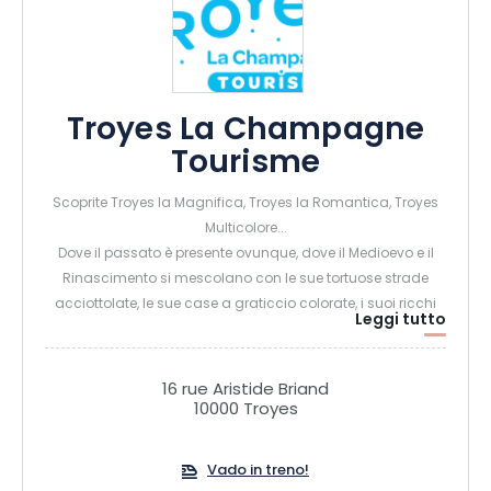
Troyes La Champagne
Tourisme
Scoprite Troyes la Magnifica, Troyes la Romantica, Troyes
Multicolore...
Dove il passato è presente ovunque, dove il Medioevo e il
Rinascimento si mescolano con le sue tortuose strade
acciottolate, le sue case a graticcio colorate, i suoi ricchi
Leggi tutto
palazzi, le sue chiese ornate, i suoi cortili segreti...
Dove una ricca storia ha lasciato il segno e che sta
diventando sempre più attraente man mano che
16 rue Aristide Briand
riacquista la sua giovinezza...
10000 Troyes
Dove lo spirito si capovolge e l'amore batte più forte, tra
l'Amore cortese e la Corte dell'Amore di un tempo e luoghi
Vado in treno!
poetici pieni di fascino per gli innamorati di oggi...