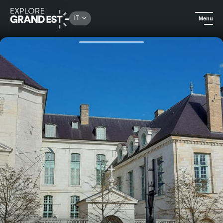
Rechercher un lieu, une activité...
IT
Menu
Homepage
Patrimonio e memoria
Passeggiata - Capolavori di vetro colorato e dimostrazione