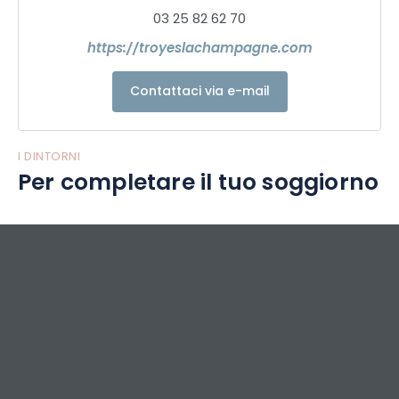
Quindi... sorprendetevi...
03 25 82 62 70
Visitare Troyes !!!!!!!
https://troyeslachampagne.com
Contattaci via e-mail
I DINTORNI
Per completare il tuo soggiorno