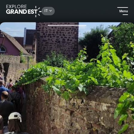
Rechercher un lieu, une activité...
IT
Menu
Homepage
In città
Passeggiata narrativa: un viaggio nella storia a Mutzig