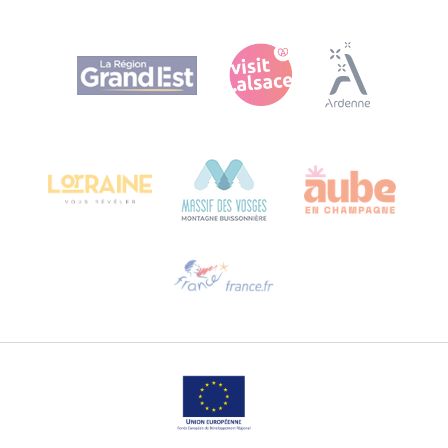
Agence Régionale du Tourisme Grand Est
Bureau de Colmar (sede operativa)
Château Kiener – 24 rue de Verdun
68000 COLMAR
Ti serve aiuto?
Contattaci per e-mail