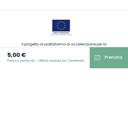
Il progetto di piattaforma di accelerazione per la
commercializzazione delle offerte turistiche, sportive, culturali
5,00 €
ed enoturistiche del Grand Est è stato finanziato dal FEDER
Prenota
nell’ambito della risposta dell’Unione Europea alla pandemia
Prezzo a partire da – Offerta venduta da: Charlemont
da COVID-19.
E-MAIL
*
Agence Régionale du Tourisme Grand Est ©2026 - Tutti i diritti
riservati
Condizioni generali di utilizzo
Note legali
Informativa sulla privacy