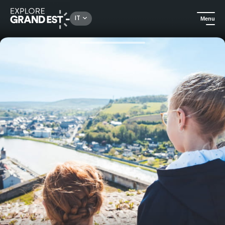
Rechercher un lieu, une activité...
IT
Menu
Homepage
In città
Visita gratuita della fortezza di Charlemont