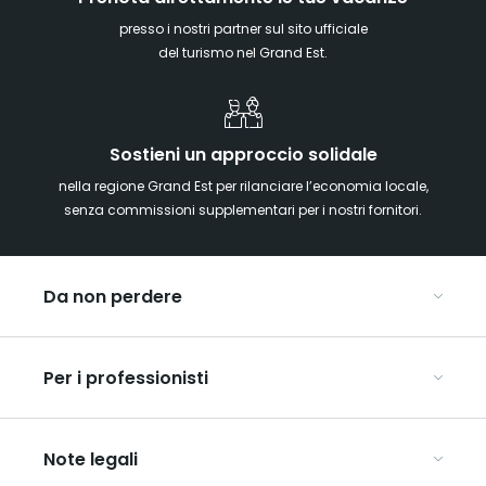
presso i nostri partner sul sito ufficiale
del turismo nel Grand Est.
Sostieni un approccio solidale
nella regione Grand Est per rilanciare l’economia locale,
senza commissioni supplementari per i nostri fornitori.
Da non perdere
Mercatini di Natale
Per i professionisti
Alsazia
Ardenne
Organizzare conferenze e seminari
Champagne
Note legali
Organizzate il vostro viaggio di gruppo
Lorena