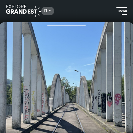
Rechercher un lieu, une activité...
IT
Menu
Homepage
Patrimonio e memoria
Visita guidata: Alla scoperta delle acciaierie di Pompey