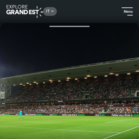
Rechercher un lieu, une activité...
IT
Menu
Homepage
Sport e avventura
Biglietteria FC Metz