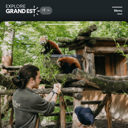
Rechercher un lieu, une activité...
IT
Menu
Homepage
Arte e cultura
Box Fuga di un giorno in Mosella