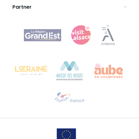
Partner
Agence Régionale du Tourisme Grand Est
Bureau de Colmar (sede operativa)
Château Kiener – 24 rue de Verdun
68000 COLMAR
Ti serve aiuto?
Contattaci per e-mail