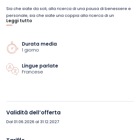
Sia che siate da soli, alla ricerca di una pausa di benessere e
personale, sia che siate una coppia alla ricerca di un
Leggi tutto
momento speciale insieme, sia che siate una famiglia e degli
amici alla ricerca di preziosi ricordi insieme, in questo
cofanetto troverete l’esperienza che fa per voi.
Durata media
1 giorno
Lasciatevi tentare da :
Lingue parlate
Missione biodiversità al Parco degli animali di Sainte
Francese
Croix
Storia e viticoltura nella regione di Saulnois.
Viaggio in città per due a Metz
Validità dell’offerta
Viste panoramiche e delizie gastronomiche nella
Dal 01.06.2026 al 31.12.2027
regione di Sarrebourg