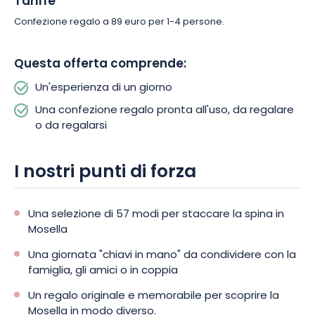
Tariffe
Una giornata al ranch dei bisonti di Petit-Réderching
Confezione regalo a 89 euro per 1-4 persone.
Ogni esperienza è pensata per offrirvi un momento autentico,
in cui natura, patrimonio, gastronomia e tempo libero si
Questa offerta comprende:
fondono. Che siate amanti della vita all’aria aperta,
appassionati di cultura o curiosi di nuovi sapori, questo
Un'esperienza di un giorno
pacchetto vi permette di organizzare la giornata che fa per
Una confezione regalo pronta all'uso, da regalare
voi.
o da regalarsi
Regalate ai vostri cari o concedetevi una meritata pausa:
I nostri punti di forza
prenotate subito la vostra « Fuga di un giorno in Mosella » e
godetevi una giornata fuori dal comune, nel cuore di una
regione ricca e sorprendente.
Una selezione di 57 modi per staccare la spina in
Mosella
Una giornata "chiavi in mano" da condividere con la
famiglia, gli amici o in coppia
Un regalo originale e memorabile per scoprire la
Mosella in modo diverso.