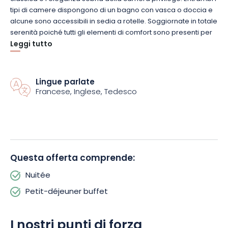
tipi di camere dispongono di un bagno con vasca o doccia e
alcune sono accessibili in sedia a rotelle. Soggiornate in totale
serenità poiché tutti gli elementi di comfort sono presenti per
rendere il vostro soggiorno unico e indimenticabile.
Leggi tutto
Dopo una buona colazione al buffet dell’hotel, partite alla
scoperta di Colmar e delle sue migliori ricchezze: il quartiere
Lingue parlate
Francese, Inglese, Tedesco
della Piccola Venezia, il museo Unterlinden o il mercato.
Durante il vostro soggiorno in questo stabilimento**** , avrete
uno staff che vi ascolterà, si prenderà cura di voi e sarà al
vostro servizio.
Potrete anche scoprire i diversi vitigni delle vigne alsaziane al
wine bar dell’hotel o sulla terrazza. Potrete anche scoprire la
Questa offerta comprende:
gastronomia alsaziana durante la vostra cena in camera
(servizio in camera).
Nuitée
Petit-déjeuner buffet
I nostri punti di forza