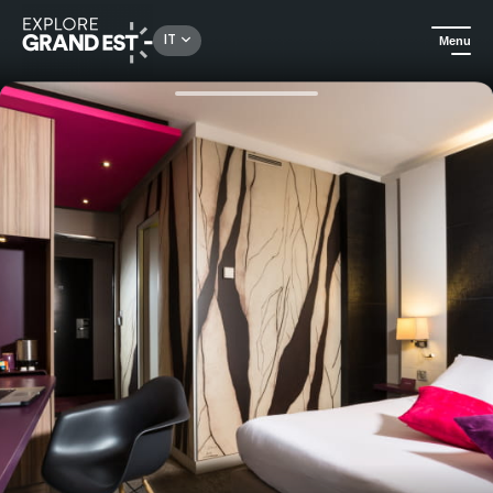
Rechercher un lieu, une activité...
IT
Menu
Homepage
Alloggi di lusso
Albergo Mercure Colmar Centre Unterlinden