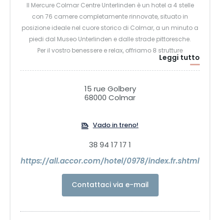
Il Mercure Colmar Centre Unterlinden è un hotel a 4 stelle
con 76 camere completamente rinnovate, situato in
posizione ideale nel cuore storico di Colmar, a un minuto a
piedi dal Museo Unterlinden e dalle strade pittoresche.
Per il vostro benessere e relax, offriamo 8 strutture
Leggi tutto
Technogym per il fitness e il benessere, sauna e sala relax.
Per i seminari, la nostra sala di 80 m2 con luce naturale è
completamente attrezzata.
15 rue Golbery
68000 Colmar
Vado in treno!
38 94 17 17 1
https://all.accor.com/hotel/0978/index.fr.shtml
Contattaci via e-mail