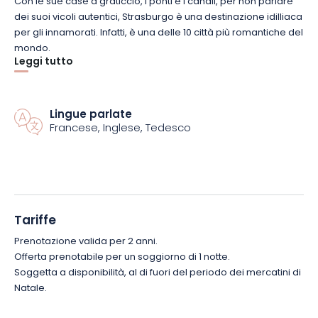
Con le sue case a graticcio, i ponti e i canali, per non parlare
dei suoi vicoli autentici, Strasburgo è una destinazione idilliaca
per gli innamorati. Infatti, è una delle 10 città più romantiche del
mondo.
Leggi tutto
L’Hôtel du Dragon**** vi accoglie in un ambiente eccezionale.
Questa prestigiosa struttura si distingue per la sua architettura
Lingue parlate
tipicamente alsaziana. L’edificio, che risale al XVII secolo, è
Francese, Inglese, Tedesco
stato perfettamente conservato e dispone di sole 44 camere
per garantire la vostra privacy.
Quando prenotate un pernottamento, vi verrà offerto un
omaggio di benvenuto in camera. Elegante e accogliente,
offre tutti i comfort necessari (aria condizionata individuale,
Tariffe
accesso WIFI gratuito, macchina per caffè e tè Nespresso®,
Prenotazione valida per 2 anni.
ecc.) Il giorno successivo, vi verrà servita la nostra colazione
Offerta prenotabile per un soggiorno di 1 notte.
biologica e gourmet.
Soggetta a disponibilità, al di fuori del periodo dei mercatini di
Natale.
Vi piace l’idea? Prenotate subito!