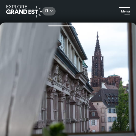
Rechercher un lieu, une activité...
IT
Menu
Homepage
Alloggi di lusso
Fuga romantica all'Hotel du Dragon