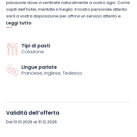
piacevole dove vi sentirete naturalmente a vostro agio. Come
ospiti dell'hotel, meritate il meglio. Il nostro personale attento
sarà a vostra disposizione per offrirvi un servizio attento e
personalizzato.
Leggi tutto
Strasburgo, una destinazione ricca e tipica, si visita al meglio
in barca. Fate una gita "lungo l'acqua" per rinnovare i vostri
Tipi di pasti
Colazione
legami e allo stesso tempo scoprire i luoghi emblematici della
capitale europea grazie ai commenti audio. Un'insolita gita di
un'ora per 2 persone, durante la quale potrete contemplare lo
Lingue parlate
splendore architettonico degli edifici di Strasburgo, per i quali
Francese, Inglese, Tedesco
è così famosa.
In costante evoluzione e rinnovamento, l'hotel, gestito da un
gruppo familiare, vi offre la possibilità di soggiornare in
camere lussuose, moderne e prestigiose.
Validità dell’offerta
Dal 01.01.2026 al 31.12.2026