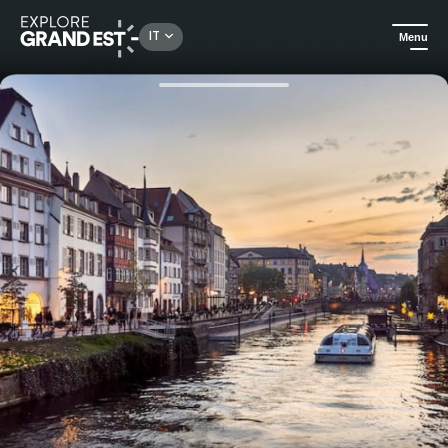
Rechercher un lieu, une activité...
IT
Menu
Homepage
Idee soggiorno
Getaway sull'acqua al Diana Dauphine Hotel **** Strasburgo