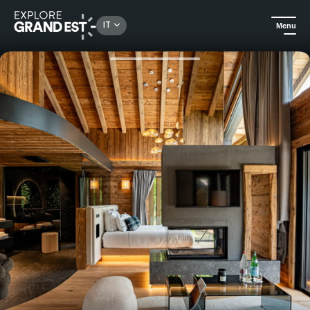
Rechercher un lieu, une activité...
IT
Menu
Homepage
Alloggi di lusso
Pernottamento di lusso in uno chalet per 2 persone con spa privata - Domaine Les Terres Bleues