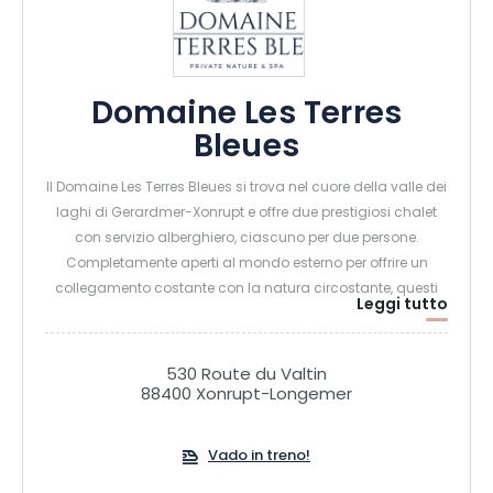
Domaine Les Terres
Bleues
Il Domaine Les Terres Bleues si trova nel cuore della valle dei
laghi di Gerardmer-Xonrupt e offre due prestigiosi chalet
con servizio alberghiero, ciascuno per due persone.
Completamente aperti al mondo esterno per offrire un
collegamento costante con la natura circostante, questi
Leggi tutto
chalet si trovano in una tenuta privata di un ettaro dotata
di una piscina all'aperto, una sauna a specchio e una
vasca di acqua sorgiva.
530 Route du Valtin
88400 Xonrupt-Longemer
Vado in treno!