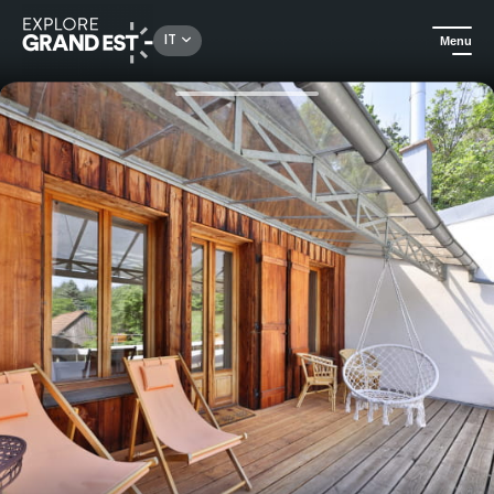
Rechercher un lieu, une activité...
IT
Menu
Homepage
Bed and breakfast
Pernottamento e prima colazione al Manoir des Sens in Alsazia