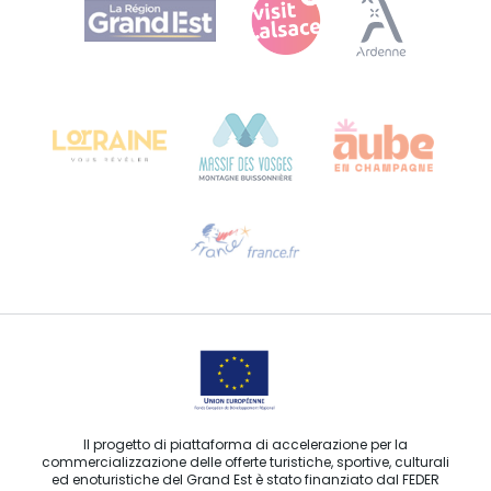
Agence Régionale du Tourisme Grand Est
Bureau de Colmar (sede operativa)
Château Kiener – 24 rue de Verdun
68000 COLMAR
Ti serve aiuto?
Contattaci per e-mail
Il progetto di piattaforma di accelerazione per la
commercializzazione delle offerte turistiche, sportive, culturali
ed enoturistiche del Grand Est è stato finanziato dal FEDER