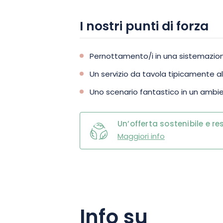
tra cui parchi giochi per bambini, camp
un laghetto attrezzato per la pesca e 
I nostri punti di forza
Pernottamento/i in una sistemazione 
Un servizio da tavola tipicamente al
Uno scenario fantastico in un ambi
Un’offerta sostenibile e r
Maggiori info
Info su