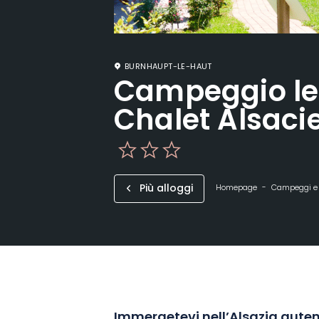
BURNHAUPT-LE-HAUT
Campeggio le
Chalet Alsaci
Più alloggi
Homepage
Campeggi e a
Immergetevi nell’Alsazia auten