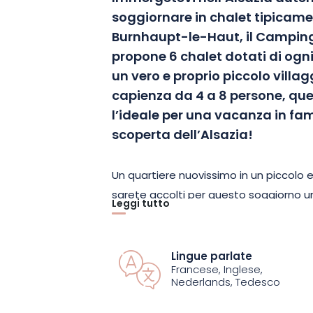
soggiornare in chalet tipicame
Burnhaupt-le-Haut, il Campin
propone 6 chalet dotati di ogn
un vero e proprio piccolo villag
capienza da 4 a 8 persone, qu
l’ideale per una vacanza in fami
scoperta dell’Alsazia!
Un quartiere nuovissimo in un piccolo e 
sarete accolti per questo soggiorno un
Leggi tutto
fioriti, pozzi in arenaria rosa dei Vosgi.
sta bene, con in più il comfort di un hot
Saverne
,
Eguisheim
,
Altkirch
, Ribeauvil
Lingue parlate
Francese, Inglese,
tra i 6 chalet alsaziani disponibili in loco
Nederlands, Tedesco
nella dolce atmosfera dell’Alsazia, tra 