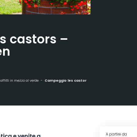
s castors –
en
ffitti in mezzo al verde
Campeggio les castors - Chalet Alsacien
A partire da
tica e venite a