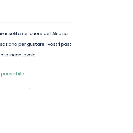
i da bocce e da pallavolo, oltre a
la balneazione.
insolita nel cuore dell’Alsazia
saziano per gustare i vostri pasti
ente incantevole
esponsabile