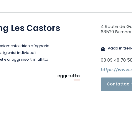
g Les Castors
4 Route de G
68520 Burnha
cciamento idrico e fognario
Vado in tren
i igienici individuali
 e alloggi insoliti in affitto
03 89 48 78 5
https://www.
Leggi tutto
Contattaci 