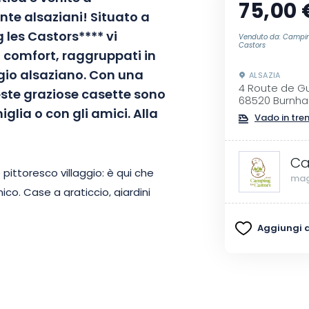
75,00 
nte alsaziani!
Situato a
g les
Castors****
vi
Venduto da: Campin
Castors
i comfort, raggruppati in
gio alsaziano.
Con una
ALSAZIA
4 Route de 
este graziose casette sono
68520 Burnha
glia o con gli amici.
Alla
Vado in tre
Ca
pittoresco villaggio: è qui che
mag
ico.
Case a graticcio, giardini
Sono proprio quei luoghi dove si
Aggiungi ai
el a 3 stelle!
Strasburgo,
lé o ancora
Hunspach
: scegliete
.
Ognuno di essi vi trasporterà
travi a vista, credenze