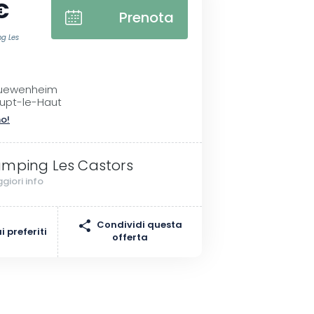
€
Prenota
g Les
Guewenheim
upt-le-Haut
no!
mping Les Castors
giori info
Condividi questa
 preferiti
offerta