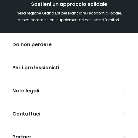
Sostieni un approccio solidale
nella regione Grand Est per rilanciare l’economia locale,
senza commissioni supplementari per i nostri fornitori.
Da non perdere
Mercatini di Natale
Per i professionisti
Alsazia
Ardenne
Organizzare conferenze e seminari
Champagne
Note legali
Organizzate il vostro viaggio di gruppo
Lorena
Scopri l’ART GE
Vosgi
Condizioni generali di utilizzo
Mediaroom
Contattaci
Informativa sulla privacy
Avvertenze legali
Partner