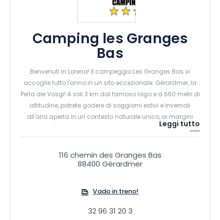
Camping les Granges
Bas
Benvenuti in Lorena! Il campeggio Les Granges Bas vi
accoglie tutto l'anno in un sito eccezionale: Gérardmer, la
Perla dei Vosgi! A soli 3 km dal famoso lago e a 660 metri di
altitudine, potrete godere di soggiorni estivi e invernali
all'aria aperta in un contesto naturale unico, ai margini
Leggi tutto
della foresta che rende così ricca la Lorena.
Un'accoglienza autentica e un'atmosfera familiare. In loco,
oltre alle piazzole spaziose e confortevoli, vi attendono
116 chemin des Granges Bas
attività ludiche (ping pong, area giochi per bambini) e una
88400 Gérardmer
sala per rilassarsi, incontrarsi e chiacchierare (in estate)
con un'area barbecue.
Vado in treno!
32 96 31 20 3