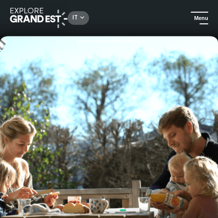
Rechercher un lieu, une activité...
IT
Menu
Homepage
Campeggi e affitti in mezzo al verde
Campeggio les Granges Bas