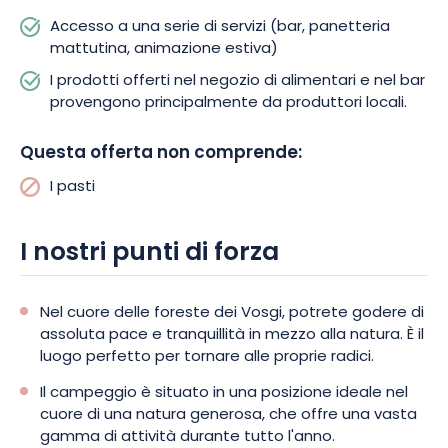
passi dal centro città, il campeggio Granges Bas offre anche
Accesso a una serie di servizi (bar, panetteria
una vasta gamma di attività acquatiche durante i mesi estivi.
mattutina, animazione estiva)
Ad esempio, è possibile pagaiare, navigare, andare in pedalò
o in kayak sul lago. Le attività invernali non sono da meno. La
I prodotti offerti nel negozio di alimentari e nel bar
stazione sciistica di Gérardmer dista solo 8 km dal
provengono principalmente da produttori locali.
campeggio.
Questa offerta non comprende:
I pasti
I nostri punti di forza
Nel cuore delle foreste dei Vosgi, potrete godere di
assoluta pace e tranquillità in mezzo alla natura. È il
luogo perfetto per tornare alle proprie radici.
Il campeggio è situato in una posizione ideale nel
cuore di una natura generosa, che offre una vasta
gamma di attività durante tutto l'anno.