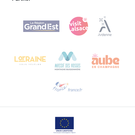
Agence Régionale du Tourisme Grand Est
Bureau de Colmar (sede operativa)
Château Kiener – 24 rue de Verdun
68000 COLMAR
Ti serve aiuto?
Contattaci per e-mail