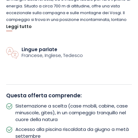
energia. Situato a circa 700 m di altitudine, offre una vista
eccezionale sulla campagna e sulle montagne dei Vosgi. Il
campeggio si trova in una posizione incontaminata, lontano
dalla città. Qualunque sia la vostra scelta di alloggio, potrete
Leggi tutto
godere di qualche giorno di pace e tranquillità, lontano dal
rumore della città.
Lingue parlate
Francese, Inglese, Tedesco
Il campeggio Granges Bas offre alloggi circondati da abeti
rossi. Davanti a questa foresta a perdita d’occhio, lasciatevi
accarezzare dal vento e annusate l’aria fresca. Una vacanza
di evasione vi aspetta nel cuore di questa natura
incontaminata, dove potrete incontrare animali emblematici
come cervi e scoiattoli. La vostra vacanza potrebbe essere
Questa offerta comprende:
ricca di scoperte.
Sistemazione a scelta (case mobili, cabine, case
minuscole, gites), in un campeggio tranquillo nel
Arroccato in alta montagna, il campeggio è accessibile da
cuore della natura
numerosi sentieri segnalati, tra cui 20.000 km di piste ciclabili
nel massiccio dei Vosgi. I più avventurosi possono
Accesso alla piscina riscaldata da giugno a metà
semplicemente percorrere i sentieri della foresta. A pochi
settembre