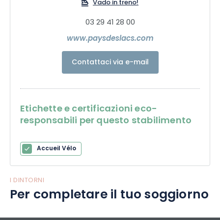
Vado in treno!
rilassatevi davanti a un drink...
03 29 41 28 00
Soggiornare a Pierre-Percée significa avere un'ampia
www.paysdeslacs.com
scelta di attività (parchi ricreativi, escursioni, parchi di
divertimento...), scoprire un sito eccezionale e preservato, è il
Contattaci via e-mail
luogo ideale per trascorrere una bella vacanza in famiglia.
Etichette e certificazioni eco-
responsabili per questo stabilimento
Accueil Vélo
I DINTORNI
Per completare il tuo soggiorno