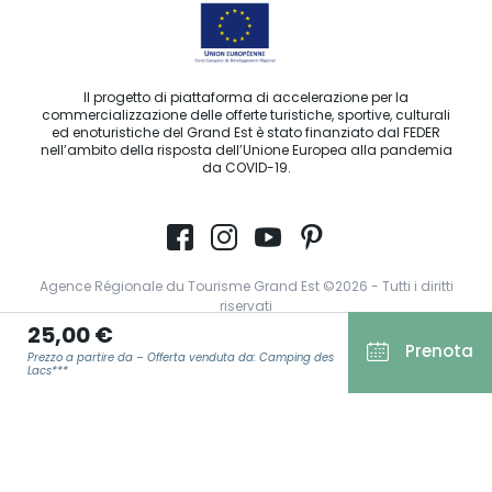
Il progetto di piattaforma di accelerazione per la
commercializzazione delle offerte turistiche, sportive, culturali
ed enoturistiche del Grand Est è stato finanziato dal FEDER
nell’ambito della risposta dell’Unione Europea alla pandemia
da COVID-19.
Agence Régionale du Tourisme Grand Est ©2026 - Tutti i diritti
riservati
25,00 €
Prenota
Condizioni generali di utilizzo
Prezzo a partire da – Offerta venduta da: Camping des
Lacs***
Note legali
Informativa sulla privacy
GDPR
E-MAIL
*