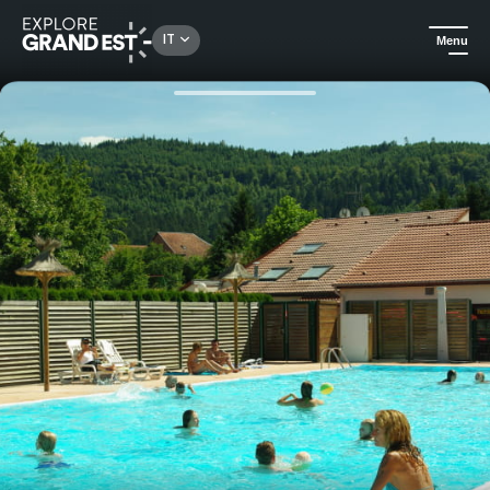
Rechercher un lieu, une activité...
IT
Menu
Homepage
Campeggi e affitti in mezzo al verde
Prenota la tua piazzola al Camping des lacs***.