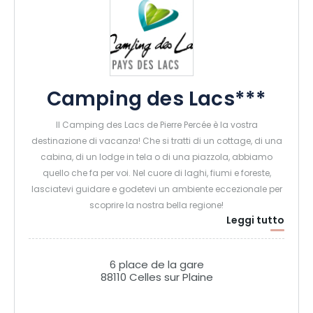
Camping des Lacs***
Il Camping des Lacs de Pierre Percée è la vostra
destinazione di vacanza! Che si tratti di un cottage, di una
cabina, di un lodge in tela o di una piazzola, abbiamo
quello che fa per voi. Nel cuore di laghi, fiumi e foreste,
lasciatevi guidare e godetevi un ambiente eccezionale per
scoprire la nostra bella regione!
Leggi tutto
E se veniste a vivere momenti indimenticabili a Pierre-Percée
Pays des Lacs! Fate una nuotata nelle nostre piscine,
6 place de la gare
scoprite il lago in canoa, esplorate le cime degli alberi con
88110 Celles sur Plaine
l'Aventure Parc, giocate una partita a pétanque, noleggiate
una rosalia o dei go-kart a pedali o semplicemente