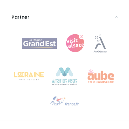
Avvertenze legali
Partner
Agence Régionale du Tourisme Grand Est
Bureau de Colmar (sede operativa)
Château Kiener – 24 rue de Verdun
68000 COLMAR
Ti serve aiuto?
Contattaci per e-mail