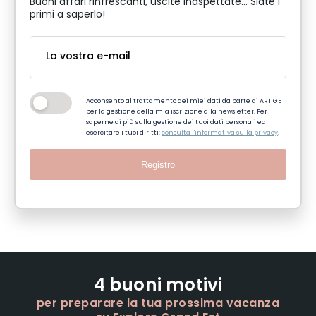
Buoni affari rinfrescanti, uscite inaspettate... Siate i
primi a saperlo!
Acconsento al trattamento dei miei dati da parte di ART GE
per la gestione della mia iscrizione alla newsletter. Per
saperne di più sulla gestione dei tuoi dati personali ed
esercitare i tuoi diritti:
consulta l'informativa sulla privacy
.
Registro
4 buoni motivi
per preparare la tua prossima vacanza