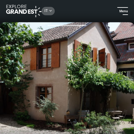
Rechercher un lieu, une activité...
IT
Menu
Homepage
Case vacanza
"Au Grès des Vignes" - Gîte di charme per 4-6 persone nel cuore di Turckheim (10 min. da Colmar)