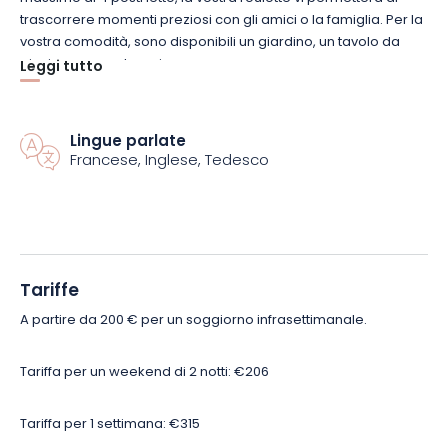
trascorrere momenti preziosi con gli amici o la famiglia. Per la
vostra comodità, sono disponibili un giardino, un tavolo da
picnic e un parcheggio.
Leggi tutto
Dopo una giornata intensa, divertitevi con i vostri bambini
nell’area giochi dedicata o al tavolo da ping pong.
Per i
Lingue parlate
Francese, Inglese, Tedesco
buongustai, il ristorante Cocottes d’Argonne vi accoglie in
un’atmosfera accogliente. Aperto 7 giorni su 7, questo
ristorante può essere prenotato con 48 ore di anticipo.
Troverete una colazione continentale preparata con prodotti
locali e di stagione.
Tariffe
Lasciatevi tentare da questa avventura nel cuore della natura
A partire da 200 € per un soggiorno infrasettimanale.
a Les Nuits insolites d’Argonne. Prenotate subito il vostro
pernottamento e staccate la spina con la famiglia o gli amici!
Tariffa per un weekend di 2 notti: €206
Tariffa per 1 settimana: €315