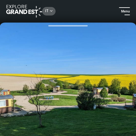
Rechercher un lieu, une activité...
IT
Menu
Homepage
Case vacanza
Confortevole sistemazione in roulotte per zingari - Nuits Insolites d'Argonne