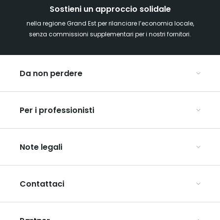
Sostieni un approccio solidale
nella regione Grand Est per rilanciare l’economia locale,
senza commissioni supplementari per i nostri fornitori.
Da non perdere
Mercatini di Natale
Per i professionisti
Alsazia
Ardenne
Organizzare conferenze e seminari
Champagne
Note legali
Organizzate il vostro viaggio di gruppo
Lorena
Scopri l’ART GE
Vosgi
Condizioni generali di utilizzo
Mediaroom
Contattaci
Informativa sulla privacy
Avvertenze legali