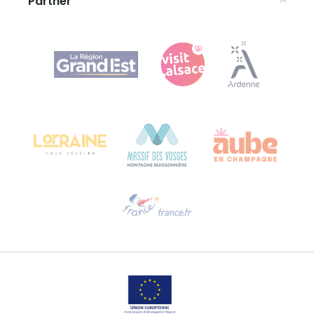
Partner
Agence Régionale du Tourisme Grand Est
Bureau de Colmar (sede operativa)
Château Kiener – 24 rue de Verdun
68000 COLMAR
Ti serve aiuto?
Contattaci per e-mail