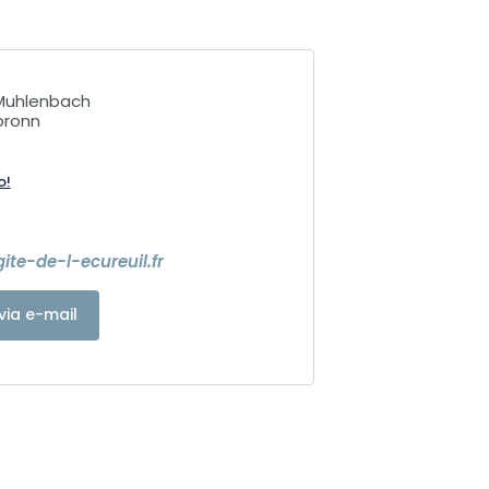
 Muhlenbach
bronn
o!
7
ite-de-l-ecureuil.fr
via e-mail