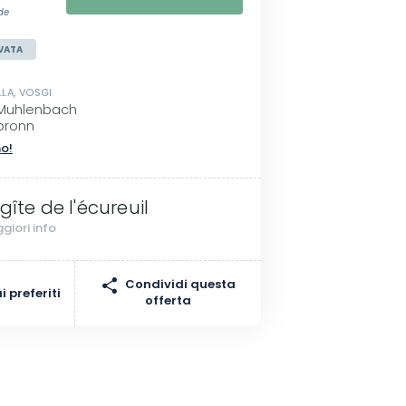
de
VATA
LA, VOSGI
 Muhlenbach
bronn
no!
 gîte de l'écureuil
giori info
Condividi questa
 preferiti
offerta