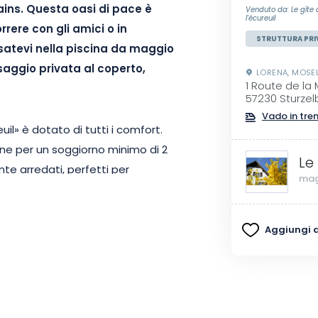
ains. Questa oasi di pace è
Venduto da: Le gîte 
l'écureuil
rere con gli amici o in
STRUTTURA PRI
satevi nella piscina da
maggio
aggio privata al coperto,
LORENA, MOSEL
1 Route de la
57230 Sturzel
Vado in tre
reuil» è dotato di tutti i comfort.
one per un soggiorno minimo di 2
Le
nte arredati, perfetti per
mag
Aggiungi ai
iosa foresta di Sturzelbronn. Gli
ati da questo scenario idilliaco,
aggio privata coperta per 4
sco.