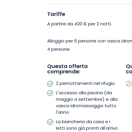
Sono a vostra disposizione 3 camere d
Tariffe
un balcone vi offrono una splendida vis
A partire da 420 € per 2 notti.
I letti saranno preparati al vostro arriv
fornita. È a vostra disposizione un par
Alloggio per 6 persone con vasca idro
sono ammessi.
4 persone.
Lasciatevi conquistare da questa par
Questa offerta
Qu
comprende:
c
oggi stesso! Tra relax e comfort, ques
un’esperienza indimenticabile!
2 pernottamenti nel rifugio
L'accesso alla piscina (da
maggio a settembre) e alla
vasca idromassaggio tutto
l'anno
La biancheria da casa e i
letti sono già pronti all'arrivo