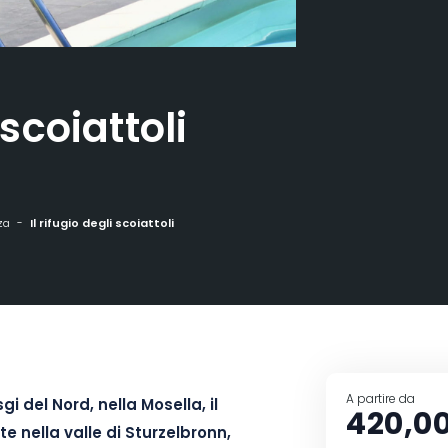
 scoiattoli
za
Il rifugio degli scoiattoli
A partire da
i del Nord, nella Mosella, il
420,0
rte nella valle di Sturzelbronn,