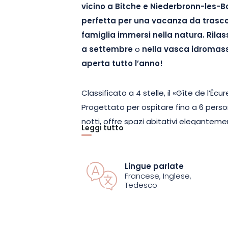
vicino a Bitche e Niederbronn-les-B
perfetta per una vacanza da trascor
famiglia immersi nella natura. Rilas
a settembre
o
nella vasca idromass
aperta tutto l’anno!
Classificato a 4 stelle, il «Gîte de l’Écu
Progettato per ospitare fino a 6 pers
notti, offre spazi abitativi eleganteme
Leggi tutto
momenti di convivialità.
La casa è situata nel cuore della rigogl
Lingue parlate
Francese, Inglese,
amanti della natura rimarranno affascin
Tedesco
con una piscina e una vasca idromass
persone, nel giardino, ai margini del bo