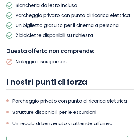
Biancheria da letto inclusa
Parcheggio privato con punto di ricarica elettrica
All’arrivo riceverete un regalo di benvenuto e la connessione
wifi gratuita e illimitata. Si prega di notare, tuttavia, che questa
Un biglietto gratuito per il cinema a persona
è una casa per non fumatori e non accetta animali domestici
2 biciclette disponibili su richiesta
o feste. Quindi prenotate subito per un soggiorno
indimenticabile in questa casa di carattere!
Questa offerta non comprende:
Noleggio asciugamani
I nostri punti di forza
Parcheggio privato con punto di ricarica elettrica
Strutture disponibili per le escursioni
Un regalo di benvenuto vi attende all'arrivo