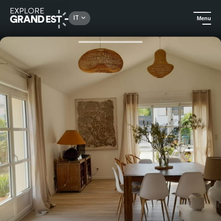
Rechercher un lieu, une activité...
IT
Menu
Homepage
Case vacanza
Un soggiorno rilassante nelle immediate vicinanze del parco e delle terme di Vittel