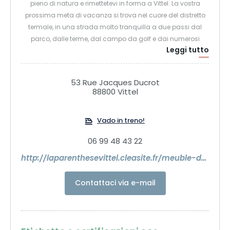
pieno di natura e rimettetevi in forma a Vittel. La vostra
prossima meta di vacanza si trova nel cuore del distretto
termale, in una strada molto tranquilla a due passi dal
parco, dalle terme, dal campo da golf e dai numerosi
Leggi tutto
sentieri escursionistici, quindi prendetevi una pausa per un
momento di benessere.
Vi diamo il benvenuto nel nostro gîte, in un ambiente
53 Rue Jacques Ducrot
affascinante e raffinato, per un soggiorno rilassante con il
88800 Vittel
vostro partner, la famiglia o gli amici. Attenti al vostro
benessere, facciamo del nostro meglio per offrirvi
Vado in treno!
un'accoglienza personalizzata e rendere il vostro soggiorno
un'esperienza eccezionale. Vi diamo il benvenuto tutto
06 99 48 43 22
l'anno.
http://laparenthesevittel.cleasite.fr/meuble-de-charme-pour-location-cure-et-vacances-a-vittel
Contattaci via e-mail