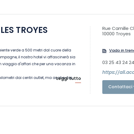
YLES TROYES
Rue Camille C
10000 Troyes
E
iente verde a 500 metri dal cuore della
Vado in tren
mpagne, il nostro hotel vi affascinerà sia
03 25 43 24 2
n viaggio d'affari che per una vacanza in
lometri dai centri outlet, ma anche dai
Leggi tutto
naturale della Foresta d'Oriente e dal parco
Contattaci 
land.
el ecologico dove la natura è predominante:
a, la nostra terrazza e il suo giardino vi
rilassarvi godendovi il sole.
i 77 camere climatizzate con accesso wifi.