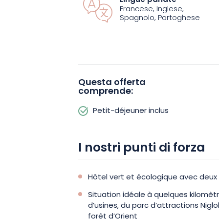
Lingue parlate
Francese, Inglese,
rive del canale Trévois, la terrazza è
Spagnolo, Portoghese
convivialità. Lasciatevi tentare da un bic
vostro soggiorno o cedete alle special
Rispettoso del pianeta, l’Hôtel Ibis Tr
primo posto. L’hotel è stato costruito
Questa offerta
comprende:
solari e riduttori di flusso dell’acqua. 
soggiorno confortevole ed eco-respon
Petit-déjeuner inclus
I nostri punti di forza
Hôtel vert et écologique avec deux
Situation idéale à quelques kilomè
d’usines, du parc d’attractions Niglo
forêt d’Orient