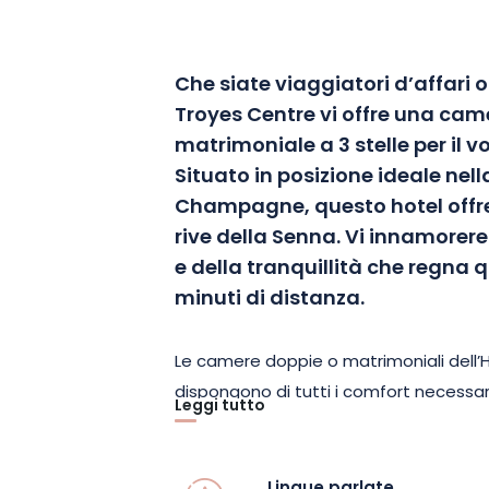
Che siate viaggiatori d’affari o p
Troyes Centre vi offre una cam
matrimoniale a 3 stelle per il 
Situato in posizione ideale nell
Champagne, questo hotel offre
rive della Senna. Vi innamorer
e della tranquillità che regna qui
minuti di distanza.
Le camere doppie o matrimoniali dell’H
dispongono di tutti i comfort necessar
Leggi tutto
Con una superficie di 22 m² o più, ogn
accogliente e completamente attrezz
godetevi la colazione a letto o sulla ter