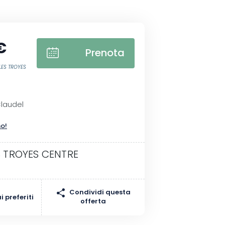
€
Prenota
YLES TROYES
laudel
no!
ES TROYES CENTRE
Condividi questa
 preferiti
offerta