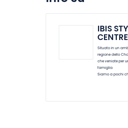
IBIS ST
CENTR
Situato in un amb
regione dello Cha
che veniate per u
famiglia.
Siamo a pochi chi
laghi, dal parco 
tematico di Niglo
Prenotate un hot
Cullati dalla Senn
permetteranno di 
L'hotel dispone d