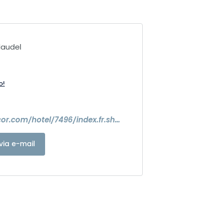
laudel
o!
4
https://all.accor.com/hotel/7496/index.fr.shtml
via e-mail