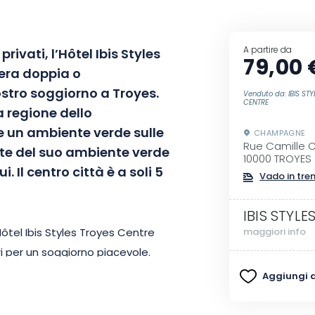
A partire da
rivati, l’Hôtel Ibis Styles
79,00 
era doppia o
vostro soggiorno a Troyes.
Venduto da: IBIS ST
CENTRE
a regione dello
 un ambiente verde sulle
CHAMPAGNE
Rue Camille C
ete del suo ambiente verde
10000 TROYES
. Il centro città è a soli 5
Vado in tre
IBIS STYL
ôtel Ibis Styles Troyes Centre
maggiori info
i per un soggiorno piacevole.
i camera offre uno spazio
Aggiungi ai
ato. Dopo una notte intima,
razza dell’hotel. Situata sulle