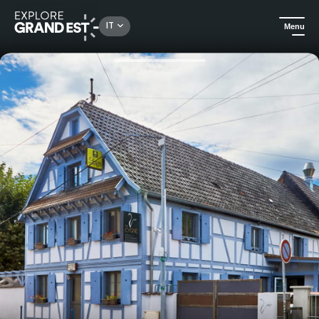
Rechercher un lieu, une activité...
IT
Menu
Homepage
Hotel
Una notte tranquilla alle porte di Strasburgo