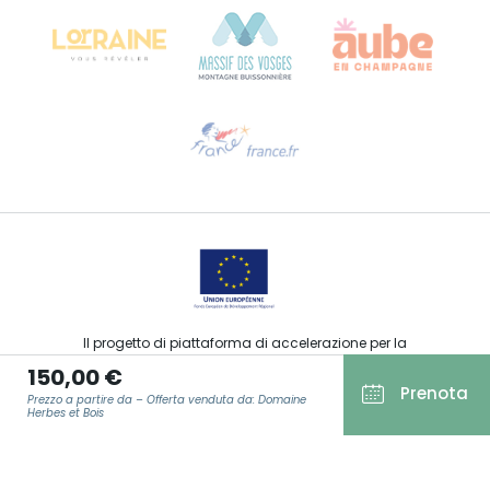
68000 COLMAR
Ti serve aiuto?
Contattaci per e-mail
Il progetto di piattaforma di accelerazione per la
commercializzazione delle offerte turistiche, sportive, culturali
150,00 €
ed enoturistiche del Grand Est è stato finanziato dal FEDER
Prenota
nell’ambito della risposta dell’Unione Europea alla pandemia
Prezzo a partire da – Offerta venduta da: Domaine
da COVID-19.
Herbes et Bois