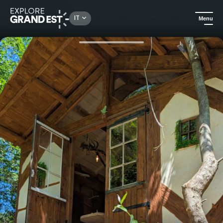
Rechercher un lieu, une activité...
IT
Menu
Homepage
Notti insolite
Soggiorno insolito a La Cabane du Druide Karvalan