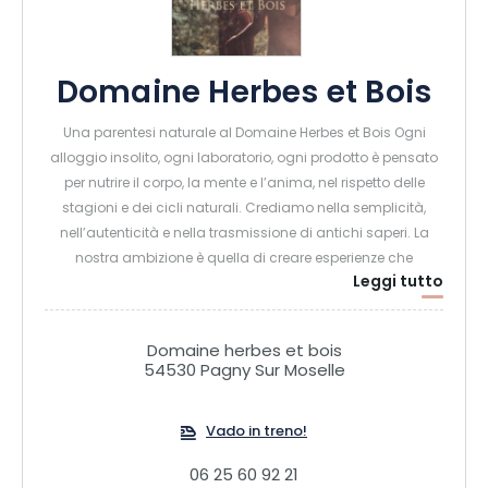
Domaine Herbes et Bois
Una parentesi naturale al Domaine Herbes et Bois Ogni
alloggio insolito, ogni laboratorio, ogni prodotto è pensato
per nutrire il corpo, la mente e l’anima, nel rispetto delle
stagioni e dei cicli naturali. Crediamo nella semplicità,
nell’autenticità e nella trasmissione di antichi saperi. La
nostra ambizione è quella di creare esperienze che
Leggi tutto
riconnettano ciascuno con il proprio ambiente, con la
bellezza dei materiali, con le virtù delle piante e con il
piacere della condivisione. Per noi la natura è fonte di vita,
Domaine herbes et bois
di ispirazione e di serenità. Venite a scoprirla, a sentirla e a
54530 Pagny Sur Moselle
celebrarla.
Vado in treno!
06 25 60 92 21