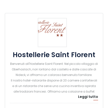
Hostellerie Saint Florent
Benvenuti all'Hostellerie Saint Florent. Nel piccolo villaggio di
Oberhaslach, non lontano dal castello e dalle cascate di
Nideck, vi offriamo un caloroso benvenuto familiare.
Il nostro hotel-ristorante dispone di 20 camere confortevoli
e di un ristorante che serve una cucina inventiva ispirata
alle tradizioni francesi. Offriamo una colazione a buffet
Leggi tutto
varia e ben fornita per iniziare bene la giornata. Un'area bar
è a vostra disposizione per rilassarvi un po'.