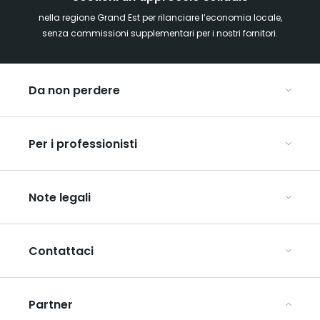
nella regione Grand Est per rilanciare l’economia locale,
senza commissioni supplementari per i nostri fornitori.
Da non perdere
Mercatini di Natale
Per i professionisti
Alsazia
Ardenne
Organizzare conferenze e seminari
Champagne
Note legali
Organizzate il vostro viaggio di gruppo
Lorena
Scopri l’ART GE
Vosgi
Condizioni generali di utilizzo
Mediaroom
Contattaci
Informativa sulla privacy
Avvertenze legali
Partner