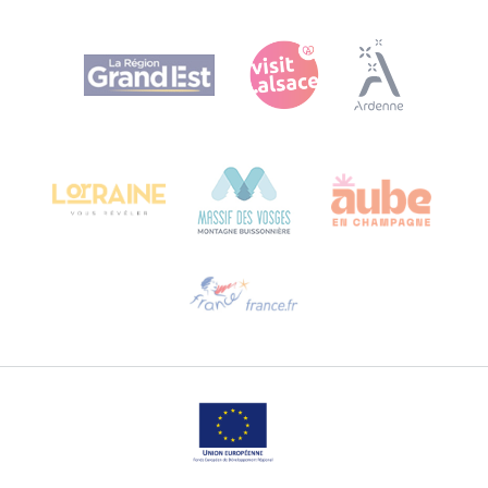
Agence Régionale du Tourisme Grand Est
Bureau de Colmar (sede operativa)
Château Kiener – 24 rue de Verdun
68000 COLMAR
Ti serve aiuto?
Contattaci per e-mail