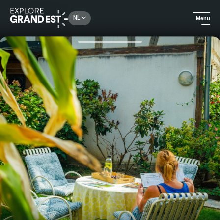
Rechercher un lieu, une activité...
NL
Menu
Kijk je ogen uit in de Grand Est
Bed & Breakfast
Een ontspannen verblijf in een loft in de buurt van Straatsburg