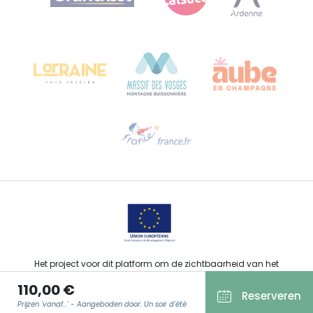
Bureau de Colmar (hoofdkantoor)
Château Kiener – Rue de Verdun 24
68000 COLMAR - FRANKRIJK
Hulp nodig?
Stuur ons een e-mail
Het project voor dit platform om de zichtbaarheid van het
toeristisch, sportief, cultureel en wijntoeristisch aanbod van de
110,00 €
Grand Est te verbeteren werd gefinancierd door de EFRO in het
Reserveren
kader van de respons van de Europese Unie op de COVID-19-
Prijzen 'vanaf...' - Aangeboden door: Un soir d'été
pandemie.