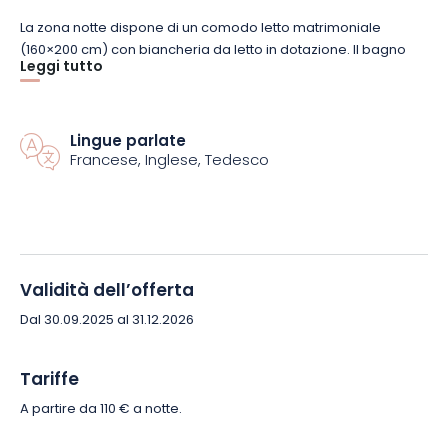
La zona notte dispone di un comodo letto matrimoniale
(160×200 cm) con biancheria da letto in dotazione. Il bagno
Leggi tutto
interno funzionale e ben attrezzato e la moderna cucina, che
si apre sul soggiorno, offrono un vero comfort quotidiano.
L'accogliente salotto è perfetto per rilassarsi dopo una
giornata alla scoperta dell'Alsazia.
Lingue parlate
Francese, Inglese, Tedesco
All'esterno, approfittate del giardino e della terrazza, perfetti
per mangiare all'aperto, leggere o semplicemente rilassarsi
al sole.
Prenotate subito questo loft indipendente e di design come
Validità dell’offerta
base ideale per esplorare l'Alsazia al vostro ritmo.
Dal 30.09.2025 al 31.12.2026
Tariffe
A partire da 110 € a notte.