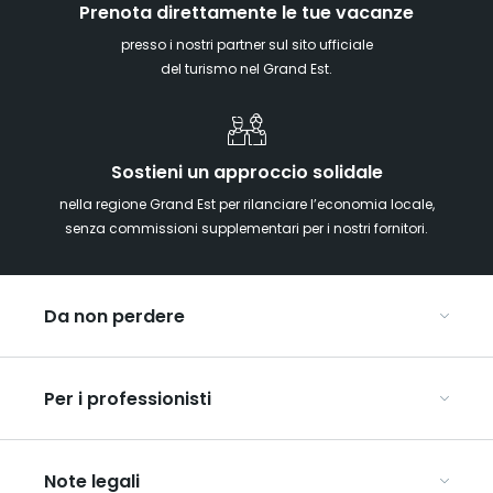
Prenota direttamente le tue vacanze
presso i nostri partner sul sito ufficiale
del turismo nel Grand Est.
Sostieni un approccio solidale
nella regione Grand Est per rilanciare l’economia locale,
senza commissioni supplementari per i nostri fornitori.
Da non perdere
Mercatini di Natale
Per i professionisti
Alsazia
Ardenne
Organizzare conferenze e seminari
Champagne
Note legali
Organizzate il vostro viaggio di gruppo