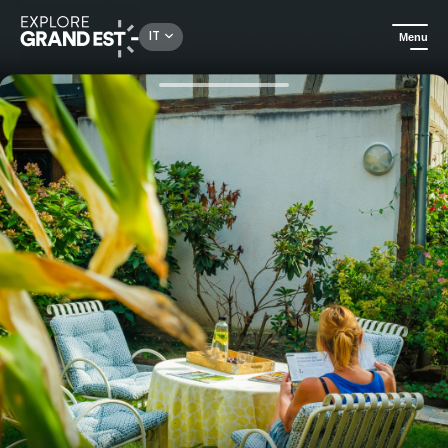
Rechercher un lieu, une activité...
IT
Menu
Homepage
Bed and breakfast
Un soggiorno rilassante in un loft vicino a Strasburgo