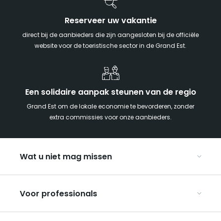
Reserveer uw vakantie
direct bij de aanbieders die zijn aangesloten bij de officiële
website voor de toeristische sector in de Grand Est.
Een solidaire aanpak steunen van de regio
Grand Est om de lokale economie te bevorderen, zonder
extra commissies voor onze aanbieders.
Wat u niet mag missen
Met kinderen naar de Grand Est
Voor professionals
Met z’n tweeën
Kerst in Oost-Frankrijk
Organiseer uw conferenties en seminars