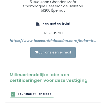
handtekeningen van het Huis, om ter plaatse te proeven of
5 Rue Jean Chandon Moët
mee te nemen. Er wordt ook een selectie exclusieve artikelen
Champagne Besserat de Bellefon
51200 Épernay
gewijd aan proeverij en gastronomie aangeboden.
Ik ga met de trein!
32 67 85 21 1
https://www.besseratdebellefon.com/index-fr.php
Stuur ons een e-mail
Milieuvriendelijke labels en
certificeringen voor deze vestiging
Tourisme et Handicap