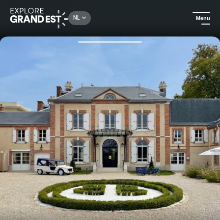
Rechercher un lieu, une activité...
NL
Menu
Kijk je ogen uit in de Grand Est
Bed & Breakfast
Verblijf in de Suites van het Maison Besserat de Bellefon