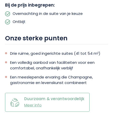
Bij de prijs inbegrepen:
Boek uw suite en geniet van een verblijf dat elegantie, comfort
Overnachting in de suite van je keuze
en gastronomisch genot combineert op een emblematische
locatie in de Champagne.
Ontbijt
Onze sterke punten
Drie ruime, goed ingerichte suites (41 tot 54 m²)
Een volledig aanbod van faciliteiten voor een
comfortabel, onafhankelijk verblijf
Een meeslepende ervaring die Champagne,
gastronomie en levenskunst combineert
Duurzaam & verantwoordelijk
Meer info