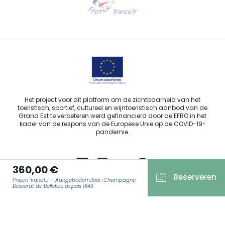
Stuur ons een e-mail
Het project voor dit platform om de zichtbaarheid van het
toeristisch, sportief, cultureel en wijntoeristisch aanbod van de
Grand Est te verbeteren werd gefinancierd door de EFRO in het
kader van de respons van de Europese Unie op de COVID-19-
pandemie.
360,00 €
Reserveren
Prijzen 'vanaf...' - Aangeboden door: Champagne
Agence Régionale du Tourisme Grand Est ©2026 - Alle rechten
Besserat de Bellefon, depuis 1843
voorbehouden.
Algemene gebruiksvoorwaarden