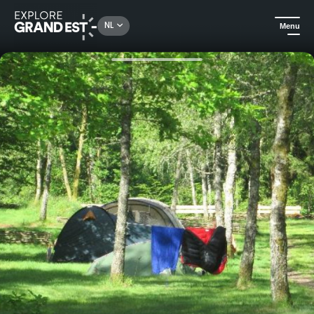
Rechercher un lieu, une activité...
NL
Menu
Kijk je ogen uit in de Grand Est
Campings en huurmogelijkheden in de buitenlucht