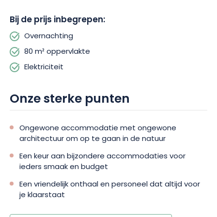
het leidmotief van de camping. De camping**** heeft een
natuurlijk zwembad met een plantaardig filtersysteem en een
Bij de prijs inbegrepen:
houtgestookte sauna.
Overnachting
Camping du Mettey**** is meer dan een camping, het is een
80 m² oppervlakte
plek met een echte filosofie: leven en laten leven. Een plek
Elektriciteit
waar rust en vertrouwen tussen natuur en levende wezens
hoogtij vieren.
Onze sterke punten
Ongewone accommodatie met ongewone
architectuur om op te gaan in de natuur
Een keur aan bijzondere accommodaties voor
ieders smaak en budget
Een vriendelijk onthaal en personeel dat altijd voor
je klaarstaat