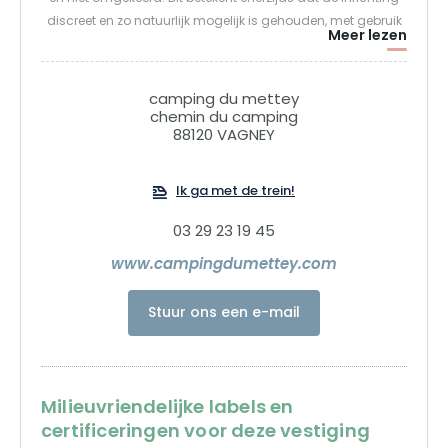
discreet en zo natuurlijk mogelijk is gehouden, met gebruik
Meer lezen
van materialen die op het terrein voorkomen en natuurlijke
soorten die in onze regio voorkomen. Overvloedige
vegetatie, een functioneel maar niet verstedelijkt terrein om
camping du mettey
uitbreidingen en bruggen te creëren tussen de leefruimtes
chemin du camping
88120 VAGNEY
en het natuurgebied.
Camping Mettey is milieuvriendelijk en volgt het Europese
Ik ga met de trein!
ecolabel.
03 29 23 19 45
www.campingdumettey.com
Stuur ons een e-mail
Milieuvriendelijke labels en
certificeringen voor deze vestiging