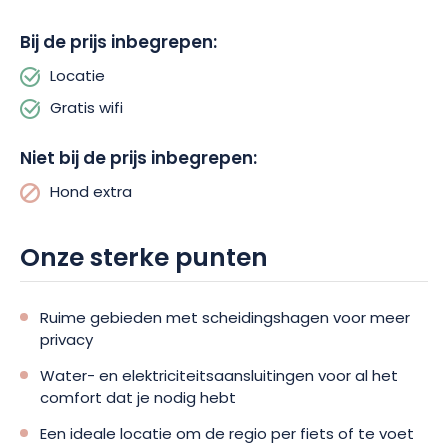
Het is een bestemming bij uitstek, of je nu ter plaatse blijft voor
een welverdiende rust, of op avontuur gaat in de regio. Boek
Bij de prijs inbegrepen:
nu voor een onvergetelijke kampeerervaring!
Locatie
Gratis wifi
Niet bij de prijs inbegrepen:
Hond extra
Onze sterke punten
Ruime gebieden met scheidingshagen voor meer
privacy
Water- en elektriciteitsaansluitingen voor al het
comfort dat je nodig hebt
Een ideale locatie om de regio per fiets of te voet