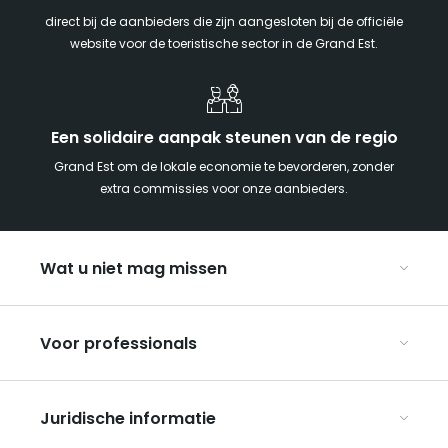
direct bij de aanbieders die zijn aangesloten bij de officiële
website voor de toeristische sector in de Grand Est.
Een solidaire aanpak steunen van de regio
Grand Est om de lokale economie te bevorderen, zonder
extra commissies voor onze aanbieders.
Wat u niet mag missen
Met kinderen naar de Grand Est
Voor professionals
Met z’n tweeën
Kerst in Oost-Frankrijk
Organiseer uw conferenties en seminars
De Route des Vins d’Alsace
Juridische informatie
Organiseer uw groepsreizen
Bezienswaardigheden op de UNESCO-erfgoedlijst