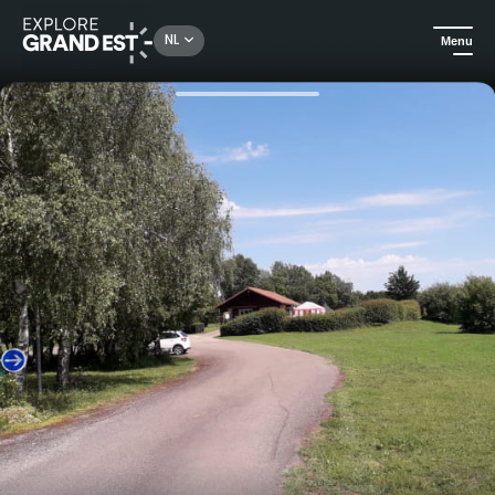
Rechercher un lieu, une activité...
NL
Menu
Kijk je ogen uit in de Grand Est
Campings en huurmogelijkheden in de buitenlucht