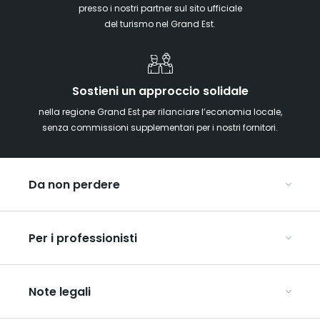
presso i nostri partner sul sito ufficiale
del turismo nel Grand Est.
Sostieni un approccio solidale
nella regione Grand Est per rilanciare l’economia locale,
senza commissioni supplementari per i nostri fornitori.
Da non perdere
Mercatini di Natale
Per i professionisti
Alsazia
Ardenne
Organizzare conferenze e seminari
Champagne
Note legali
Organizzate il vostro viaggio di gruppo
Lorena
Scopri l’ART GE