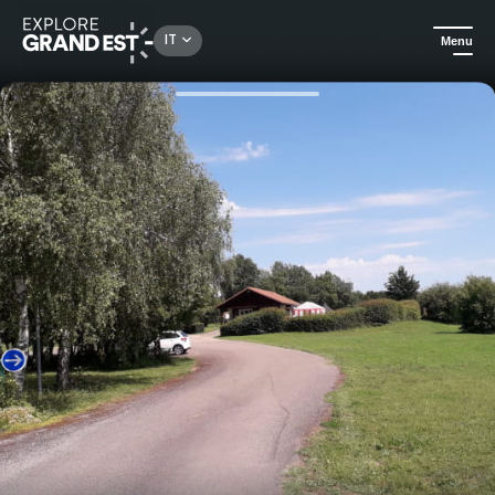
Rechercher un lieu, une activité...
IT
Menu
Homepage
Campeggi e affitti in mezzo al verde
Piazzola per il campeggio