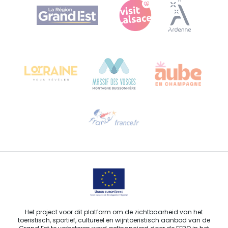
Agence Régionale du Tourisme Grand Est
Bureau de Colmar (hoofdkantoor)
Château Kiener – Rue de Verdun 24
68000 COLMAR - FRANKRIJK
Hulp nodig?
Stuur ons een e-mail
Het project voor dit platform om de zichtbaarheid van het
toeristisch, sportief, cultureel en wijntoeristisch aanbod van de