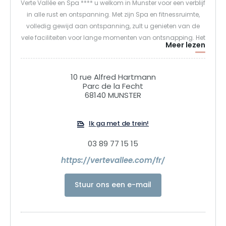
Verte Vallée en Spa **** u welkom in Munster voor een verblijf
in alle rust en ontspanning. Met zijn Spa en fitnessruimte,
volledig gewijd aan ontspanning, zult u genieten van de
vele faciliteiten voor lange momenten van ontsnapping. Het
Meer lezen
restaurant Les Grands Arbres nodigt u uit om te genieten
van smakelijke gerechten en u zult een keuken van verse en
regionale producten kunnen proeven. In de zomer kun je
10 rue Alfred Hartmann
genieten van ons zonnige terras. Voor uw recepties en
Parc de la Fecht
68140 MUNSTER
familiefeesten kunnen we banketten organiseren voor 10 tot
130 personen.
Ik ga met de trein!
Voor uw vergaderingen en seminars kan La Verte Vallée
03 89 77 15 15
evenementen tot 180 deelnemers organiseren en biedt het
gepersonaliseerde diensten in de vorm van studiedagen of
https://vertevallee.com/fr/
residentiële seminars.
Stuur ons een e-mail