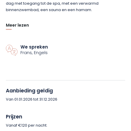
dag met toegang tot de spa, met een verwarmd
binnenzwembad, een sauna en een hamam.
Tegen een extra vergoeding kunt u dineren in het met een Bib
Meer lezen
Gourmand bekroonde restaurant Les Grands Arbres. Het
restaurant serveert inventieve gerechten met lokale
seizoensproducten.
We spreken
Frans, Engels
Mis deze kans niet om nieuwe energie op te doen in de Elzas.
Boek nu voor een onvergetelijke ervaring!
Aanbieding geldig
Van 01.01.2026 tot 31.12.2026
Prijzen
Vanaf €120 per nacht.