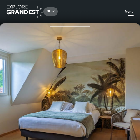
Rechercher un lieu, une activité...
NL
Menu
Kijk je ogen uit in de Grand Est
Hotels
Hotel Spa Verte Vallée in de Elzas