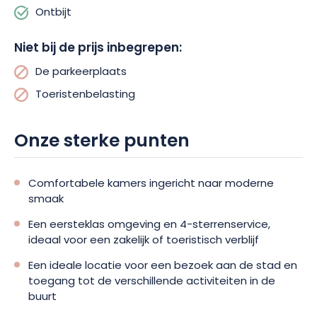
Ontbijt
Huisdieren zijn toegestaan in Hôtel Mercure.
Om de veiligheid
van uw auto te garanderen, is er ook een betaalde
Niet bij de prijs inbegrepen:
parkeerplaats beschikbaar.
De parkeerplaats
Toeristenbelasting
Onze sterke punten
Comfortabele kamers ingericht naar moderne
smaak
Een eersteklas omgeving en 4-sterrenservice,
ideaal voor een zakelijk of toeristisch verblijf
Een ideale locatie voor een bezoek aan de stad en
toegang tot de verschillende activiteiten in de
buurt