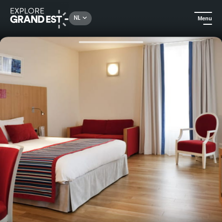
Rechercher un lieu, une activité...
NL
Menu
Kijk je ogen uit in de Grand Est
Hotels
Mercure Hotel in Vittel