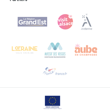
Agence Régionale du Tourisme Grand Est
Bureau de Colmar (hoofdkantoor)
Château Kiener – Rue de Verdun 24
68000 COLMAR - FRANKRIJK
Hulp nodig?
Stuur ons een e-mail