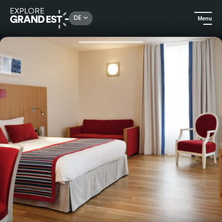
Rechercher un lieu, une activité...
DE
Menu
Sehenswertes in der Region Grand Est
Für gehobene Ansprüche
Mercure-Hotel in Vittel