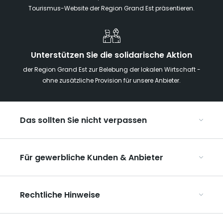
Tourismus-Website der Region Grand Est präsentieren.
Unterstützen Sie die solidarische Aktion
der Region Grand Est zur Belebung der lokalen Wirtschaft -
ohne zusätzliche Provision für unsere Anbieter.
Das sollten Sie nicht verpassen
Mit Kindern in der Region Grand Est
Für gewerbliche Kunden & Anbieter
Die Weihnachtsmärkte im Grand Est
Ribeauvillé, zwischen Weinbergen und Bergen
Organisieren Sie Ihre Kongresse und Seminare
Unsere UNESCO-Welterbestätten
Rechtliche Hinweise
Organisieren Sie Ihre Gruppenreisen
Im Weinbaugebiet Champagne
ART GE kennenlernen
Allgemeine Nutzungsbedingungen