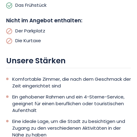
von Vittel.
Spielen Sie eine Partie Golf im Golf de l'Ermitage
Das Frühstück
oder genießen Sie die Freuden des Wassers im olympischen
Schwimmbad.
Die Türen des Kasinos stehen Ihnen ebenfalls
Nicht im Angebot enthalten:
offen, um am Abend ein paar Runden Karten oder Roulette zu
spielen.
Der Parkplatz
Die Kurtaxe
Bitte beachten Sie, dass im Hotel Mercure Haustiere erlaubt
sind.
Um die Sicherheit Ihres Autos zu gewährleisten, wird
Ihnen außerdem ein kostenpflichtiger Parkplatz zur Verfügung
Unsere Stärken
gestellt.
Komfortable Zimmer, die nach dem Geschmack der
Zeit eingerichtet sind
Ein gehobener Rahmen und ein 4-Sterne-Service,
geeignet für einen beruflichen oder touristischen
Aufenthalt
Eine ideale Lage, um die Stadt zu besichtigen und
Zugang zu den verschiedenen Aktivitäten in der
Nähe zu haben